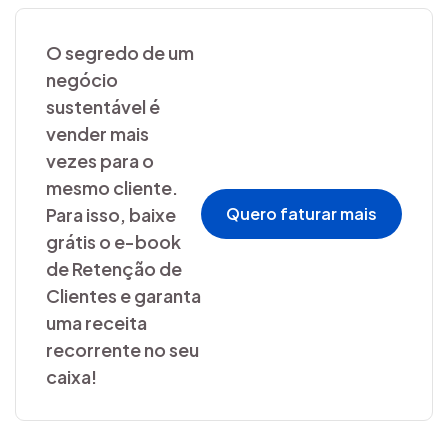
O segredo de um
negócio
sustentável é
vender mais
vezes para o
mesmo cliente.
Para isso, baixe
Quero faturar mais
grátis o e-book
de Retenção de
Clientes e garanta
uma receita
recorrente no seu
caixa!