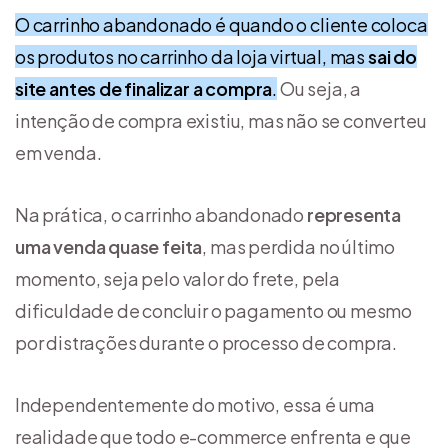
O carrinho abandonado é quando o cliente coloca
os produtos no carrinho da loja virtual, mas
sai do
site antes de finalizar a compra
.
Ou seja, a
intenção de compra existiu, mas não se converteu
em venda.
Na prática, o carrinho abandonado
representa
uma venda quase feita
, mas perdida no último
momento, seja pelo valor do frete, pela
dificuldade de concluir o pagamento ou mesmo
por distrações durante o processo de compra.
Independentemente do motivo, essa é uma
realidade que todo e-commerce enfrenta e que