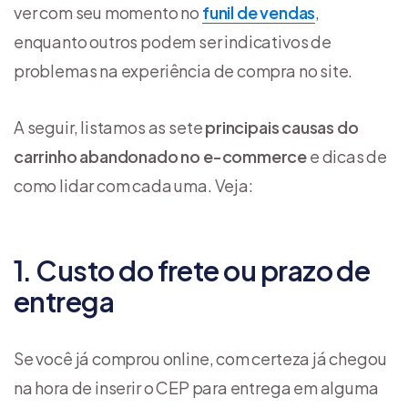
ver com seu momento no
funil de vendas
,
enquanto outros podem ser indicativos de
problemas na experiência de compra no site.
A seguir, listamos as sete
principais causas do
carrinho abandonado no e-commerce
e dicas de
como lidar com cada uma. Veja:
1. Custo do frete ou prazo de
entrega
Se você já comprou online, com certeza já chegou
na hora de inserir o CEP para entrega em alguma