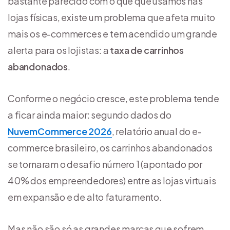
bastante parecido com o que que usamos nas
lojas físicas, existe um problema que afeta muito
mais os e-commerces e tem acendido um grande
alerta para os lojistas: a
taxa de carrinhos
abandonados
.
Conforme o negócio cresce, este problema tende
a ficar ainda maior: segundo dados do
NuvemCommerce 2026
, relatório anual do e-
commerce brasileiro, os carrinhos abandonados
se tornaram o desafio número 1 (apontado por
40% dos empreendedores) entre as lojas virtuais
em expansão e de alto faturamento.
Mas não são só as grandes marcas que sofrem