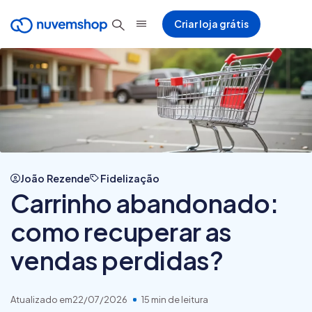
Criar loja grátis
João Rezende
Fidelização
Carrinho abandonado:
como recuperar as
vendas perdidas?
Atualizado em
22/07/2026
15 min de leitura