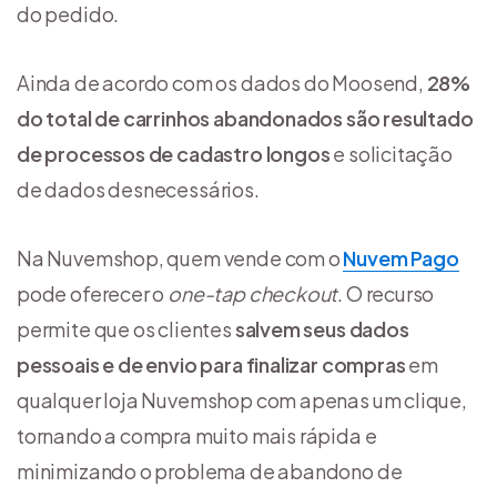
do pedido.
Ainda de acordo com os dados do Moosend,
28%
do total de carrinhos abandonados são resultado
de processos de cadastro longos
e solicitação
de dados desnecessários.
Na Nuvemshop, quem vende com o
Nuvem Pago
pode oferecer o
one-tap checkout
. O recurso
permite que os clientes
salvem seus dados
pessoais e de envio para finalizar compras
em
qualquer loja Nuvemshop com apenas um clique,
tornando a compra muito mais rápida e
minimizando o problema de abandono de