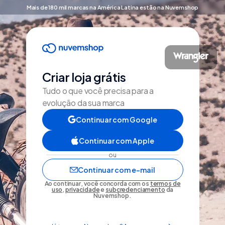
Mais de 180 mil marcas na América Latina estão na Nuvemshop
Criar loja grátis
Tudo o que você precisa para a
evolução da sua marca
Continuar com Google
Continuar com Apple
ou
Continuar com e-mail
Ao continuar, você concorda com os
termos de
uso
,
privacidade
e
subcredenciamento
da
Nuvemshop.