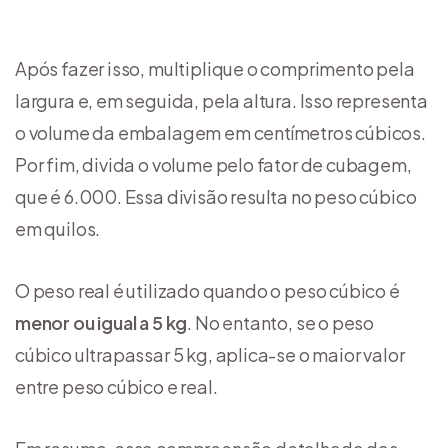
Após fazer isso, multiplique o comprimento pela
largura e, em seguida, pela altura. Isso representa
o volume da embalagem em centímetros cúbicos.
Por fim, divida o volume pelo fator de cubagem,
que é 6.000. Essa divisão resulta no peso cúbico
em quilos.
O peso real é utilizado quando o peso cúbico é
menor ou igual a 5 kg
. No entanto, se o peso
cúbico ultrapassar 5 kg, aplica-se o maior valor
entre peso cúbico e real.