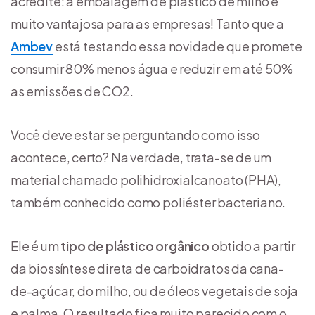
acredite: a embalagem de plástico de milho é
muito vantajosa para as empresas! Tanto que a
Ambev
está testando essa novidade que promete
consumir 80% menos água e reduzir em até 50%
as emissões de CO2.
Você deve estar se perguntando como isso
acontece, certo? Na verdade, trata-se de um
material chamado polihidroxialcanoato (PHA),
também conhecido como poliéster bacteriano.
Ele é um
tipo de plástico orgânico
obtido a partir
da biossíntese direta de carboidratos da cana-
de-açúcar, do milho, ou de óleos vegetais de soja
e palma. O resultado fica muito parecido com o