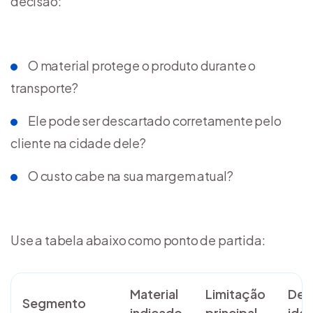
decisão:
O material protege o produto durante o
transporte?
Ele pode ser descartado corretamente pelo
cliente na cidade dele?
O custo cabe na sua margem atual?
Use a tabela abaixo como ponto de partida:
Material
Limitação
Des
Segmento
indicado
principal
idea