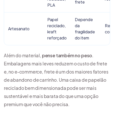
frete
PLA
Papel
Depende
reciclado,
da
Reci
Artesanato
kraft
fragilidade
com
reforçado
do item
Além do material,
pense também no peso
.
Embalagens mais leves reduzem o custo de frete
e, no e-commerce, frete é um dos maiores fatores
de abandono de carrinho. Uma caixa de papelão
reciclado bem dimensionada pode ser mais
sustentável e mais barata do que uma opção
premium que você não precisa.