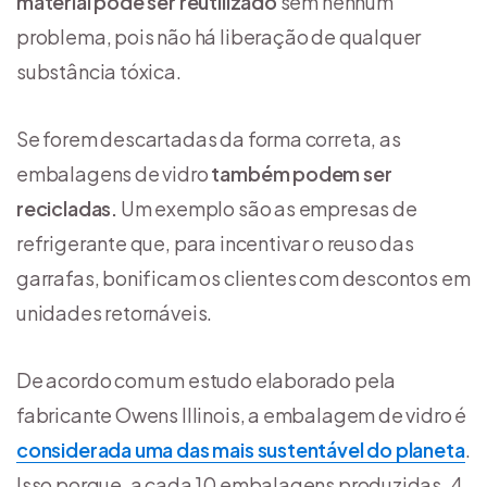
material pode ser reutilizado
sem nenhum
problema, pois não há liberação de qualquer
substância tóxica.
Se forem descartadas da forma correta, as
embalagens de vidro
também podem ser
recicladas.
Um exemplo são as empresas de
refrigerante que, para incentivar o reuso das
garrafas, bonificam os clientes com descontos em
unidades retornáveis.
De acordo com um estudo elaborado pela
fabricante Owens Illinois, a embalagem de vidro é
considerada uma das mais sustentável do planeta
.
Isso porque, a cada 10 embalagens produzidas, 4