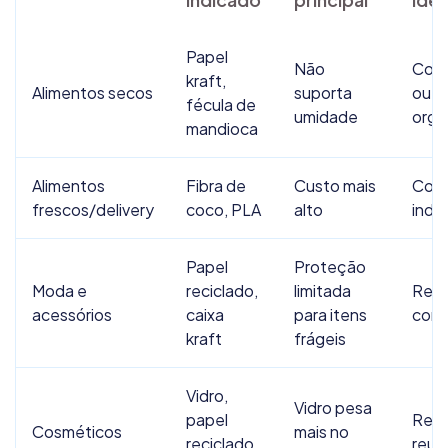
Papel
Não
Com
kraft,
Alimentos secos
suporta
ou c
fécula de
umidade
orgâ
mandioca
Alimentos
Fibra de
Custo mais
Com
frescos/delivery
coco, PLA
alto
indus
Papel
Proteção
Moda e
reciclado,
limitada
Reci
acessórios
caixa
para itens
com
kraft
frágeis
Vidro,
Vidro pesa
papel
Reci
Cosméticos
mais no
reciclado,
reuti