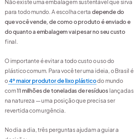
Não existe uma embalagem sustentável que sirva
para todo mundo. A escolha certa
depende do
que você vende, de como o produto é enviado e
do quanto a embalagem vai pesar no seu custo
final.
O importante é evitar a todo custo o uso do
plástico comum. Para você ter uma ideia, o Brasil é
o
4º maior produtor de lixo plástico
do mundo
com
1
1 milhões de toneladas de resíduos
lançadas
na natureza — uma posição que precisa ser
revertida com urgência.
No dia a dia, três perguntas ajudam a guiar a