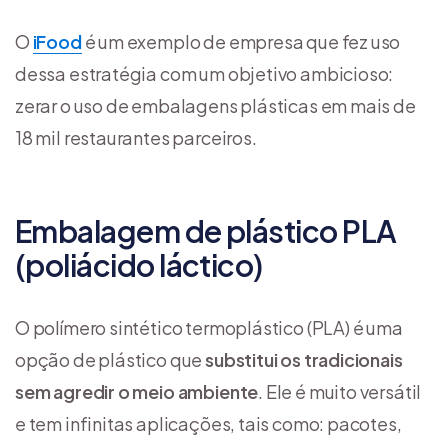
O
iFood
é um exemplo de empresa que fez uso
dessa estratégia com um objetivo ambicioso:
zerar o uso de embalagens plásticas em mais de
18 mil restaurantes parceiros.
Embalagem de plástico PLA
(poliácido láctico)
O polímero sintético termoplástico (PLA) é uma
opção de plástico que
substitui os tradicionais
sem agredir o meio ambiente
. Ele é muito versátil
e tem infinitas aplicações, tais como: pacotes,