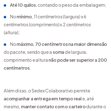
Até 10 quilos
, contando o peso da embalagem;
No
mínimo
, 11 centímetros (largura) x 6
centímetros (comprimento) x 2 centímetros
(altura);
No
máximo
,
70 centímetros na maior dimensão
do pacote, sendo que a
soma
de largura,
comprimento e altura
não pode ser superior a 200
centímetros
.
Além disso, o Sedex Colaborativo permite
acompanhar a entrega em tempo real
e, até
mesmo,
manter contato com o carteiro
durante o