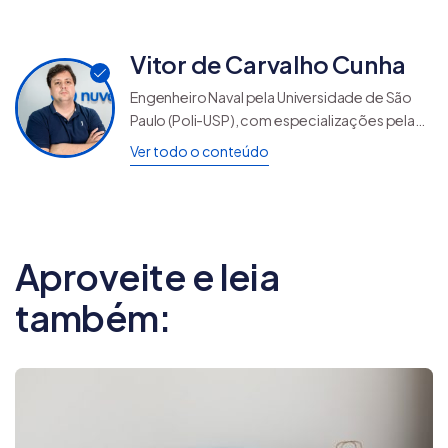
Vitor de Carvalho Cunha
Engenheiro Naval pela Universidade de São
Paulo (Poli-USP), com especializações pela
FGV, HSM e MITx, Vitor de Carvalho Cunha
Ver todo o conteúdo
acumula mais de 8 anos de experiência em
logística e e-commerce, com passagens por
empresas como Mandaê e Transfolha. É
Diretor Latam do Nuvem Envio na Nuvemshop,
onde lidera a solução logística para mais de
Aproveite e leia
180 mil lojistas no Brasil, Argentina e México.
No blog da Nuvemshop, escreve sobre
também:
logística para ajudar empreendedores com
operações de todos os tamanhos a
venderem mais e entregarem melhor.