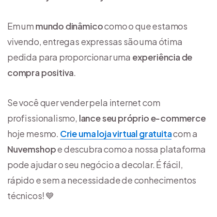
Em um
mundo dinâmico
como o que estamos
vivendo, entregas expressas são uma ótima
pedida para proporcionar uma
experiência de
compra
positiva
.
Se você quer vender pela internet com
profissionalismo,
lance seu próprio e-commerce
hoje mesmo.
Crie uma loja virtual gratuita
com a
Nuvemshop
e descubra como a nossa plataforma
pode ajudar o seu negócio a decolar. É fácil,
rápido e sem a necessidade de conhecimentos
técnicos! 💙