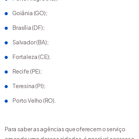
Goiânia (GO);
Brasília (DF);
Salvador (BA);
Fortaleza (CE);
Recife (PE);
Teresina (PI);
Porto Velho (RO).
Para saber as agências que oferecem o serviço
em cada uma dessas cidades, é possível acessar a