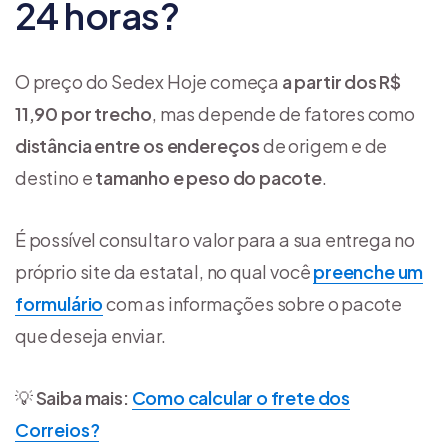
24 horas?
O preço do Sedex Hoje começa
a partir dos R$
11,90 por trecho
, mas depende de fatores como
distância entre os endereços
de origem e de
destino e
tamanho e peso do pacote
.
É possível consultar o valor para a sua entrega no
próprio site da estatal, no qual você
preenche um
formulário
com as informações sobre o pacote
que deseja enviar.
💡
Saiba mais:
Como calcular o frete dos
Correios?