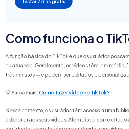
Testar 7 dias grátis
Como funciona o Tik
A função básica do TikTok é que os usuários possa
ou atuando. Geralmente, os vídeos têm, em média,
três minutos — e podem ser editados e personaliz
💡
Saiba mais:
Como fazer vídeo no TikTok?
Nesse contexto, os usuários têm
acesso a uma bibli
adicionar aos seus vídeos. Além disso, como citad
um “dueto” com alguém respondendo a um vídeo.