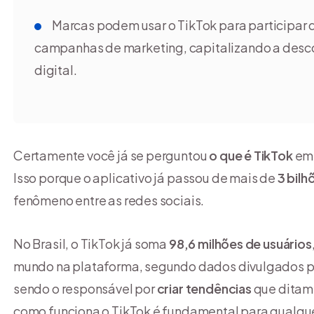
Marcas podem usar o TikTok para participar 
campanhas de marketing, capitalizando a des
digital.
Certamente você já se perguntou
o que é TikTok
em 
Isso porque o aplicativo já passou de mais de
3 bil
fenômeno entre as redes sociais.
No Brasil, o TikTok já soma
98,6 milhões de usuários
mundo na plataforma, segundo dados divulgados 
sendo o responsável por
criar tendências
que ditam
como funciona o TikTok é fundamental para qualque