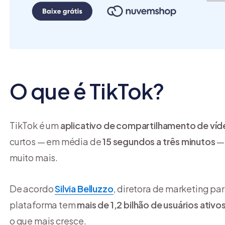
O que é TikTok?
TikTok é um
aplicativo de compartilhamento de ví
curtos — em média de
15 segundos a três minutos
— 
muito mais.
De acordo
Silvia Belluzzo
, diretora de marketing p
plataforma tem
mais de 1,2 bilhão de usuários ativ
o que mais cresce.