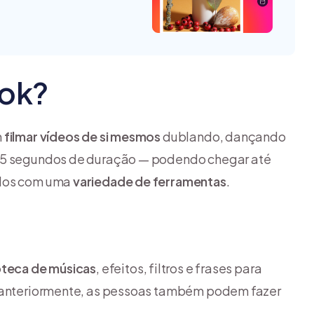
Tok?
m
filmar vídeos de si mesmos
dublando, dançando
 15 segundos de duração — podendo chegar até
ados com uma
variedade de ferramentas
.
oteca de músicas
, efeitos, filtros e frases para
o anteriormente, as pessoas também podem fazer