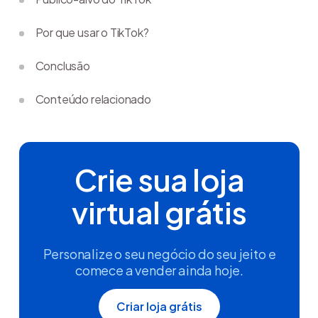
Por que usar o TikTok?
Conclusão
Conteúdo relacionado
Crie sua loja
virtual grátis
Personalize o seu negócio do seu jeito e
comece a vender ainda hoje.
Criar loja grátis