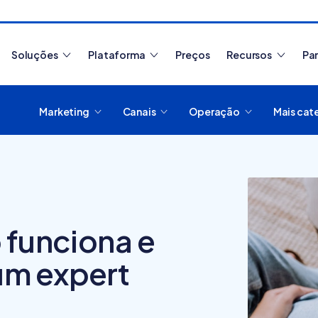
Soluções
Plataforma
Preços
Recursos
Pa
Marketing
Canais
Operação
Mais cat
Artigos mais lidos
 funciona e
Como migrar de plataform
um expert