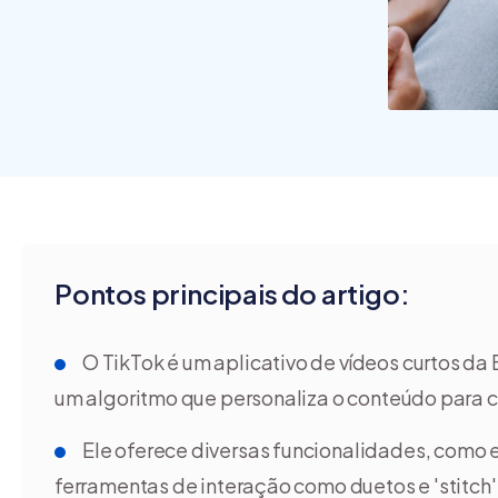
Pontos principais do artigo:
O TikTok é um aplicativo de vídeos curtos d
um algoritmo que personaliza o conteúdo para c
Ele oferece diversas funcionalidades, como ef
ferramentas de interação como duetos e 'stitch'