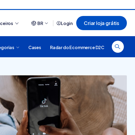
Criar loja grátis
rceiros
BR
Login
egorias
Cases
Radar do Ecommerce D2C
Ver tudo
a de e-commerce?
O que é plataforma digital,
como funciona e quais são o
tipos? [guia]