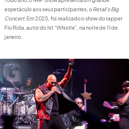
espetáculo aos seus participantes, o
Retail’s Big
Concert
. Em 2025, foi realizado o show do rapper
Flo Rida, autor do hit “Whistle”, na noite de 11 de
janeiro.