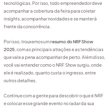
tecnológicas. Por isso, todo empreendedor deve
acompanhar a cobertura da feira para coletar
insights, acompanhar novidades e se manter à
frente da concorrência.
Por isso, trouxemos um
resumo do NRF Show
2025
, com as principais atrações e as tendências
que vale a pena acompanhar de perto. Além disso,
você vai entender como o NRF Show surgiu, onde
ele é realizado, quanto custa o ingresso, entre
outros detalhes.
Continue com a gente para descobrir o que é NRF
e colocar esse grande evento no radar da sua