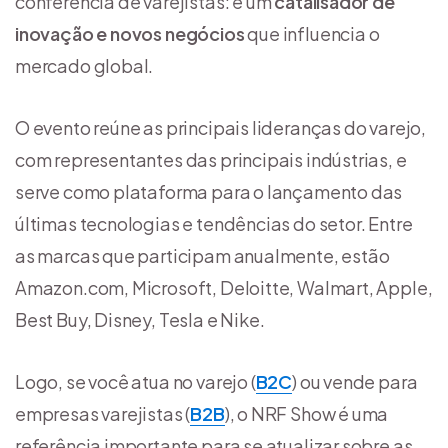
conferência de varejistas: é um
catalisador de
inovação e novos negócios
que influencia o
mercado global.
O evento reúne as principais lideranças do varejo,
com representantes das principais indústrias, e
serve como plataforma para o lançamento das
últimas tecnologias e tendências do setor. Entre
as marcas que participam anualmente, estão
Amazon.com, Microsoft, Deloitte, Walmart, Apple,
Best Buy, Disney, Tesla e Nike.
Logo, se você atua no varejo (
B2C
) ou vende para
empresas varejistas (
B2B
), o NRF Show é uma
referência importante para se atualizar sobre as