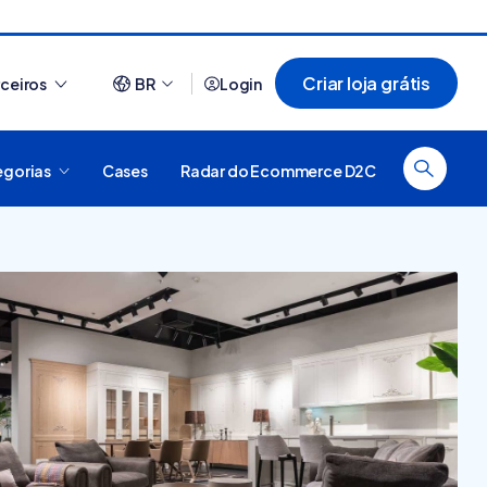
Criar loja grátis
rceiros
BR
Login
egorias
Cases
Radar do Ecommerce D2C
Ver tudo
O que é plataforma
44 sites que usam
digital, como funciona e
Nuvemshop para te