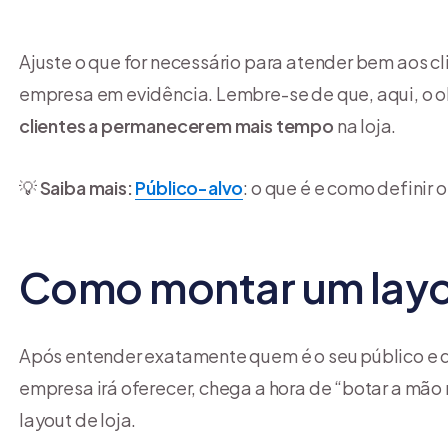
Ajuste o que for necessário para atender bem aos 
empresa em evidência. Lembre-se de que, aqui, o ob
clientes a permanecerem mais tempo
na loja.
💡
Saiba mais:
Público-alvo
: o que é e como definir 
Como montar um layout
Após entender exatamente quem é o seu público e qu
empresa irá oferecer, chega a hora de “botar a mão
layout de loja.