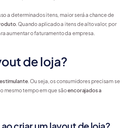
sso a determinados itens, maior será a chance de
produto
. Quando aplicado a itens de alto valor, por
ara aumentar o faturamento da empresa.
out de loja?
estimulante
. Ou seja, os consumidores precisam se
ja, ao mesmo tempo em que são
encorajados a
ao criar um layout de loja?