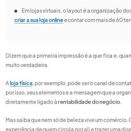
Em lojas virtuais, o layout é a organização 
criar a sua loja online
e contar com mais de 60 tem
Dizem que a primeira impressão é a que fica e, qu
muito verdadeira.
A
loja física
, por exemplo, pode ser o canal de contat
por isso, seus elementos e a mensagem que a orga
diretamente ligado à
rentabilidade do negócio
.
Mas saiba que nem só de beleza vive um comércio.
experiência de quem circula por ali e trazer uma dis