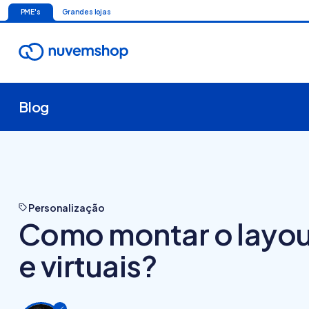
PME's
Grandes lojas
Blog
Personalização
Como montar o layout 
e virtuais?