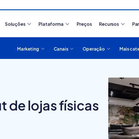
Soluções
Plataforma
Preços
Recursos
Pa
Marketing
Canais
Operação
Mais cat
Artigos mais lidos
de lojas físicas
Como migrar de
plataforma de e-