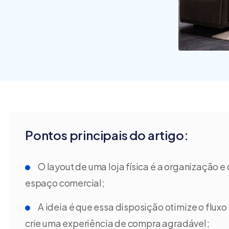
commerce?
Pontos principais do artigo:
O layout de uma loja física é a organização 
espaço comercial;
A ideia é que essa disposição otimize o fluxo
crie uma experiência de compra agradável;