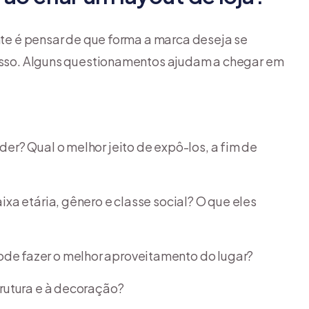
ente é pensar de que forma a marca deseja se
 isso. Alguns questionamentos ajudam a chegar em
der? Qual o melhor jeito de expô-los, a fim de
aixa etária, gênero e classe social? O que eles
ode fazer o melhor aproveitamento do lugar?
strutura e à decoração?