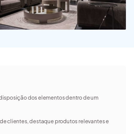
quais são os tipos?
inspirar a ter o seu
[guia]
negó...
e disposição dos elementos dentro de um
 de clientes, destaque produtos relevantes e