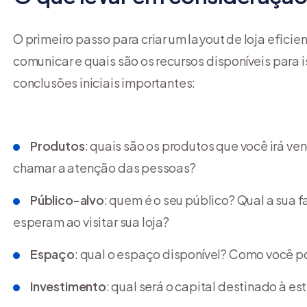
O primeiro passo para criar um layout de loja efici
comunicar e quais são os recursos disponíveis para
conclusões iniciais importantes:
Produtos
: quais são os produtos que você irá ven
chamar a atenção das pessoas?
Público-alvo
: quem é o seu público? Qual a sua f
esperam ao visitar sua loja?
Espaço
: qual o espaço disponível? Como você p
Investimento
: qual será o capital destinado à e