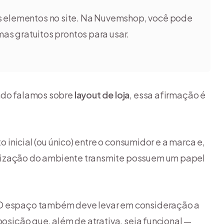
dos elementos no site. Na Nuvemshop, você pode
as gratuitos prontos para usar.
ando falamos sobre
layout de loja
, essa afirmação é
o inicial (ou único) entre o consumidor e a marca e,
nização do ambiente transmite possuem um papel
 O espaço também deve levar em consideração a
posição que, além de atrativa, seja funcional —