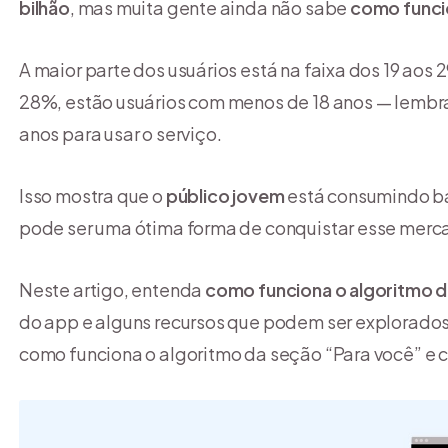
bilhão
, mas muita gente ainda não sabe
como funci
A maior parte dos usuários está na faixa dos 19 aos
28%, estão usuários com menos de 18 anos — lembr
anos para usar o serviço.
Isso mostra que o
público jovem
está consumindo bas
pode ser uma ótima forma de conquistar esse merc
Neste artigo, entenda
como funciona o algoritmo d
do app e alguns recursos que podem ser explorado
como funciona o algoritmo da seção “Para você” e co