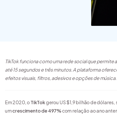
commerce?
TikTok funciona como uma rede social que permite ao
até 15 segundos e três minutos. A plataforma ofer
efeitos visuais, filtros, adesivos e opções de música.
Em 2020, o
TikTok
gerou US $1,9 bilhão de dólares
um
crescimento de 497%
com relação ao ano anter