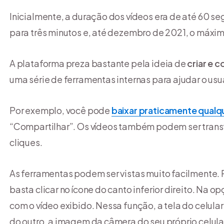
Inicialmente, a duração dos vídeos era de até 60 s
para três minutos e, até dezembro de 2021, o máxi
A plataforma preza bastante pela ideia de
criar e 
uma série de ferramentas internas para ajudar o usuá
Por exemplo, você pode
baixar praticamente qualq
“Compartilhar”. Os vídeos também podem ser tran
cliques.
As ferramentas podem ser vistas muito facilmente. 
basta clicar no ícone do canto inferior direito. Na 
com o vídeo exibido. Nessa função, a tela do celular 
do outro, a imagem da câmera do seu próprio celula