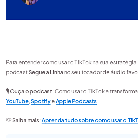
Para entender como usar o TikTok na sua estratégia
podcast
Segue a Linha
no seu tocador de áudio favor
🎙️ Ouça o podcast:
Como usar o TikTok e transforma
YouTube
,
Spotify
e
Apple Podcasts
💡
Saiba mais:
Aprenda tudo sobre como usar o Tik