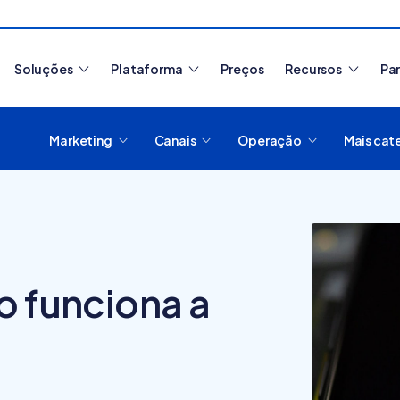
Soluções
Plataforma
Preços
Recursos
Pa
Marketing
Canais
Operação
Mais cat
Artigos mais lidos
o funciona a
Como migrar de
plataforma de e-