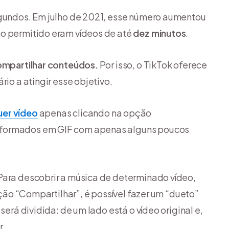
egundos. Em julho de 2021, esse número aumentou
mo permitido eram vídeos de até
dez minutos
.
compartilhar conteúdos.
Por isso, o TikTok oferece
rio a atingir esse objetivo.
uer vídeo
apenas clicando na opção
sformados em GIF com apenas alguns poucos
Para descobrir a música de determinado vídeo,
opção “Compartilhar”, é possível fazer um “dueto”
será dividida: de um lado está o vídeo original e,
r.