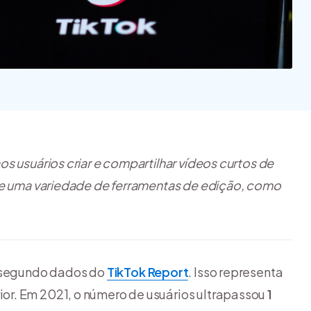
quais são os tipos?
inspirar a ter o seu
[guia]
negó...
s usuários criar e compartilhar vídeos curtos de
ece uma variedade de ferramentas de edição, como
, segundo dados do
TikTok Report
. Isso representa
ior. Em 2021, o número de usuários ultrapassou
1