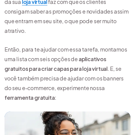
da sua
loja virtual
faz com que os clientes
consigam saber as promoções e novidades assim
que entram em seu site, o que pode ser muito
atrativo.
Então, para te ajudar com essa tarefa, montamos
uma lista com seis opções de
aplicativos
gratuitos para criar capas para loja virtual
. E, se
você também precisa de ajudar com os banners
do seu e-commerce, experimente nossa
ferramenta gratuita
: