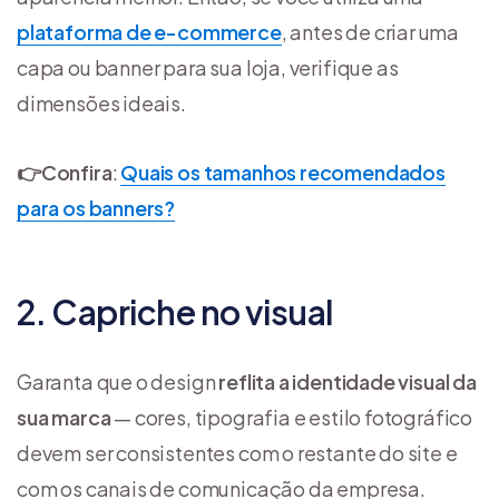
plataforma de e-commerce
, antes de criar uma
capa ou banner para sua loja, verifique as
dimensões ideais.
👉
Confira
:
Quais os tamanhos recomendados
para os banners?
2. Capriche no visual
Garanta que o design
reflita a identidade visual da
sua marca
— cores, tipografia e estilo fotográfico
devem ser consistentes com o restante do site e
com os canais de comunicação da empresa.