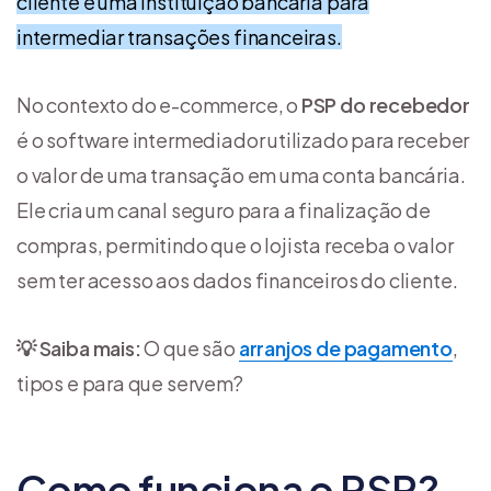
cliente e uma instituição bancária para
intermediar transações financeiras.
No contexto do e-commerce, o
PSP do recebedor
é o software intermediador utilizado para receber
o valor de uma transação em uma conta bancária.
Ele cria um canal seguro para a finalização de
compras, permitindo que o lojista receba o valor
sem ter acesso aos dados financeiros do cliente.
💡 Saiba mais:
O que são
arranjos de pagamento
,
tipos e para que servem?
Como funciona o PSP?