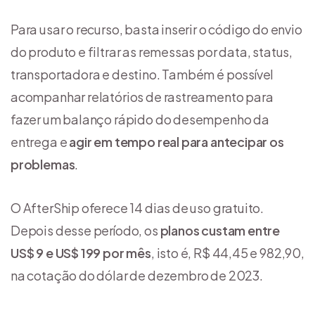
Para usar o recurso, basta inserir o código do envio
do produto e filtrar as remessas por data, status,
transportadora e destino. Também é possível
acompanhar relatórios de rastreamento para
fazer um balanço rápido do desempenho da
entrega e
agir em tempo real para antecipar os
problemas
.
O AfterShip oferece 14 dias de uso gratuito.
Depois desse período, os
planos custam entre
US$ 9 e US$ 199 por mês
, isto é, R$ 44,45 e 982,90,
na cotação do dólar de dezembro de 2023.