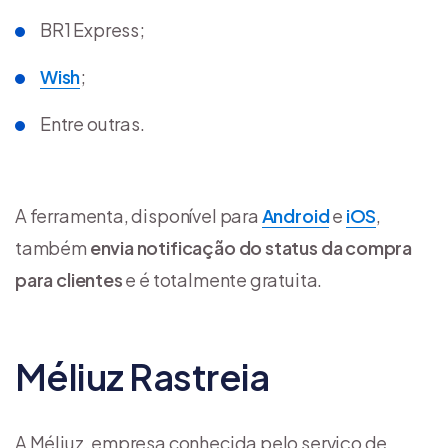
BR1 Express;
Wish
;
Entre outras.
A ferramenta, disponível para
Android
e
iOS
,
também
envia notificação do status da compra
para clientes
e é totalmente gratuita.
Méliuz Rastreia
A Méliuz, empresa conhecida pelo serviço de