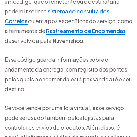
um código, que o remetente ou o destinatário
podem inserir no
sistema de consulta dos
Correios
ou em apps específicos do serviço, como
a ferramenta de
Rastreamento de Encomendas
,
desenvolvida pela
Nuvemshop
.
Esse código guarda informações sobre o
andamento da entrega, com registro dos pontos
pelos quais a encomenda está passando até o seu
destino.
Se você vende por uma loja virtual, esse serviço
pode ser usado também pelos lojistas para
controlar os envios de produtos. Além disso, é