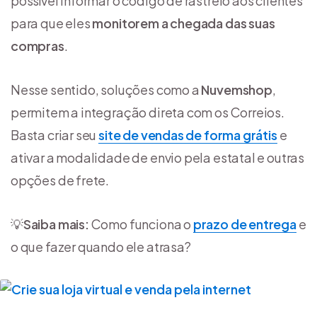
possível informar o código de rastreio aos clientes
para que eles
monitorem a chegada das suas
compras
.
Nesse sentido, soluções como a
Nuvemshop
,
permitem a integração direta com os Correios.
Basta criar seu
site de vendas de forma grátis
e
ativar a modalidade de envio pela estatal e outras
opções de frete.
💡
Saiba mais:
Como funciona o
prazo de entrega
e
o que fazer quando ele atrasa?