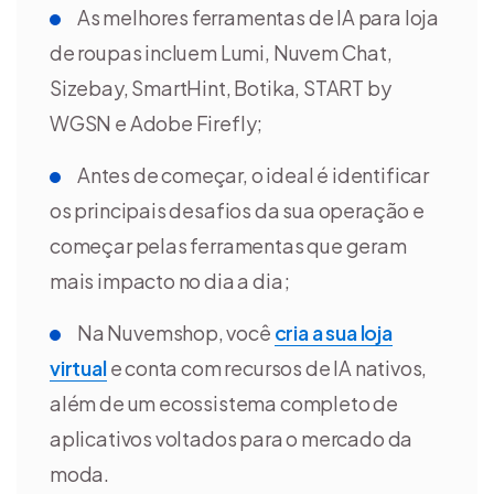
As melhores ferramentas de IA para loja
de roupas incluem Lumi, Nuvem Chat,
Sizebay, SmartHint, Botika, START by
WGSN e Adobe Firefly;
Antes de começar, o ideal é identificar
os principais desafios da sua operação e
começar pelas ferramentas que geram
mais impacto no dia a dia;
Na Nuvemshop, você
cria a sua loja
virtual
e conta com recursos de IA nativos,
além de um ecossistema completo de
aplicativos voltados para o mercado da
moda.