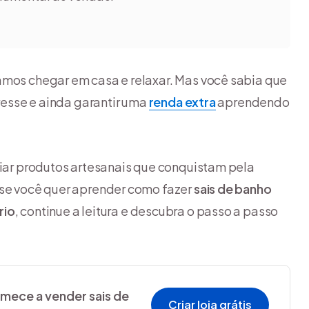
amos chegar em casa e relaxar. Mas você sabia que
tresse e ainda garantir uma
renda extra
aprendendo
riar produtos artesanais que conquistam pela
 se você quer aprender como fazer
sais de banho
rio
, continue a leitura e descubra o passo a passo
omece a vender sais de
Criar loja grátis