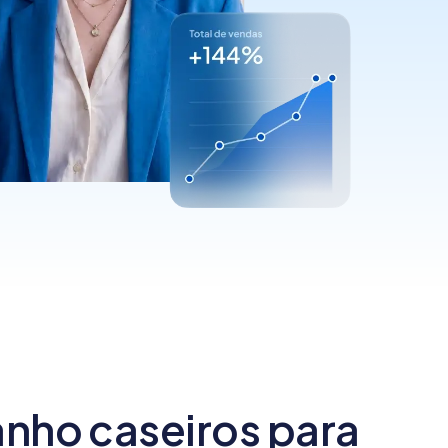
quais são os tipos?
inspirar a ter o seu
[guia]
negó...
anho caseiros para