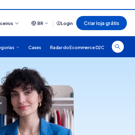
Criar loja grátis
rceiros
BR
Login
egorias
Cases
Radar do Ecommerce D2C
Ver tudo
O que é plataforma
44 sites que usam
digital, como funciona e
Nuvemshop para te