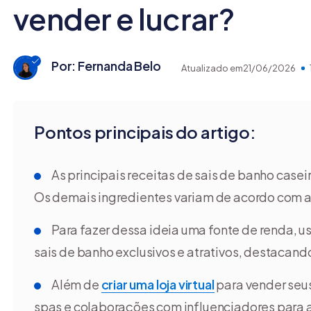
vender e lucrar?
Por: Fernanda Belo
Atualizado em
21/06/2026
Pontos principais do artigo:
As principais receitas de sais de banho caseir
Os demais ingredientes variam de acordo com a 
Para fazer dessa ideia uma fonte de renda, us
sais de banho exclusivos e atrativos, destacand
Além de
criar uma loja virtual
para vender seus
spas e colaborações com influenciadores para 