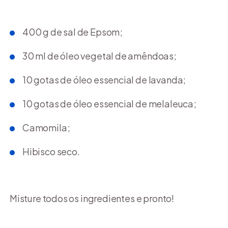
400 g de sal de Epsom;
30 ml de óleo vegetal de amêndoas;
10 gotas de óleo essencial de lavanda;
10 gotas de óleo essencial de melaleuca;
Camomila;
Hibisco seco.
Misture todos os ingredientes e pronto!