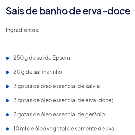
Sais de banho de erva-doce
Ingredientes:
250 g de sal de Epsom;
20 g de sal marinho;
2 gotas de óleo essencial de sálvia;
2 gotas de óleo essencial de erva-doce;
2 gotas de óleo essencial de gerânio;
10 ml de óleo vegetal de semente de uva.