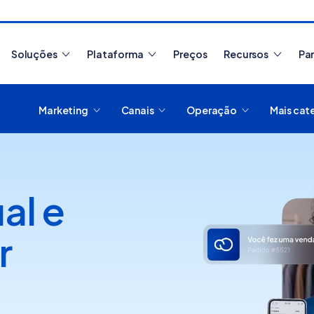
Soluções
Plataforma
Preços
Recursos
Pa
Marketing
Canais
Operação
Mais cat
Artigos mais lidos
ual e
r
Como migrar de
plataforma de e-