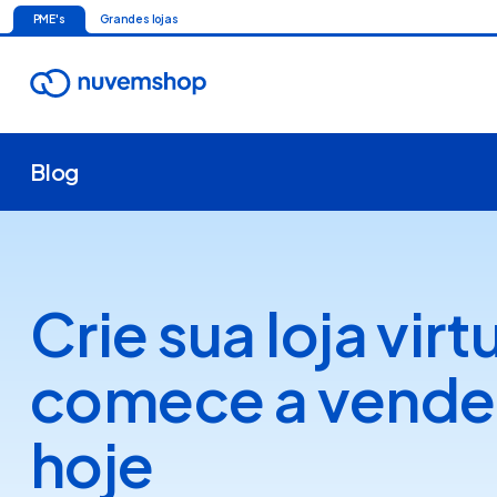
PME's
Grandes lojas
Blog
Crie sua loja virt
comece a vende
hoje