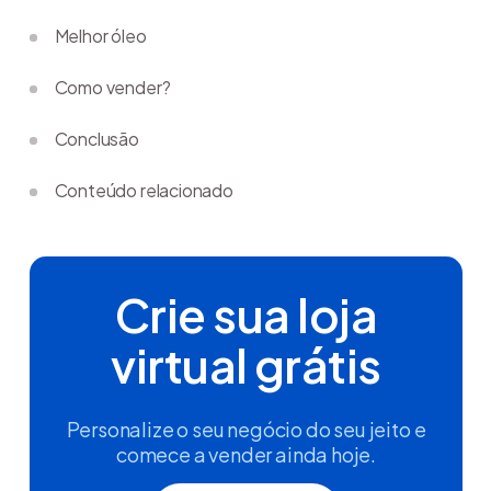
Melhor óleo
Como vender?
Conclusão
Conteúdo relacionado
Crie sua loja
virtual grátis
Personalize o seu negócio do seu jeito e
comece a vender ainda hoje.