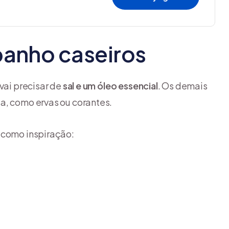
 banho caseiros
vai precisar de
sal e um óleo essencial
. Os demais
a, como ervas ou corantes.
 como inspiração: