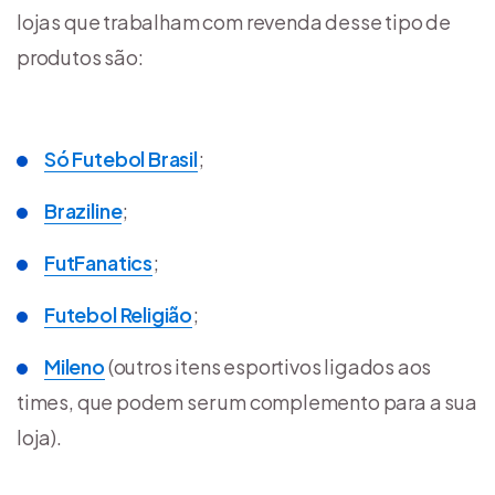
lojas que trabalham com revenda desse tipo de
produtos são:
Só Futebol Brasil
;
Braziline
;
FutFanatics
;
Futebol Religião
;
Mileno
(outros itens esportivos ligados aos
times, que podem ser um complemento para a sua
loja).