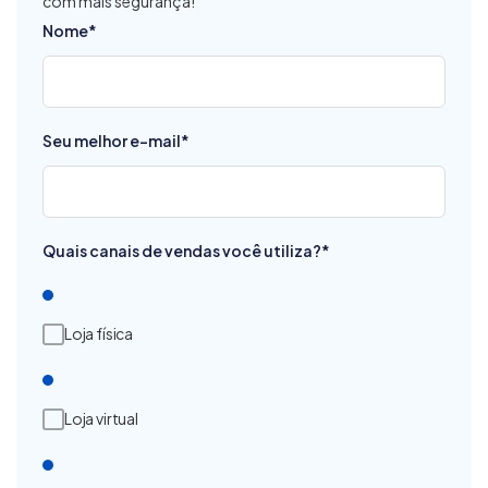
com mais segurança!
Nome
*
Seu melhor e-mail
*
Quais canais de vendas você utiliza?
*
Loja física
Loja virtual