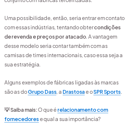
Uma possibilidade, então, seria entrar em contato
com essas indústrias, tentando obter
condições
de revenda e preços por atacado
. A vantagem
desse modelo seria contar também com as
camisas de times internacionais, caso essa seja a
sua estratégia.
Alguns exemplos de fábricas ligadas às marcas
são as do
Grupo Dass
, a
Drastosa
e o
SPR Sports
.
💡
Saiba mais
:
O que é
relacionamento com
fornecedores
e qual a sua importância?