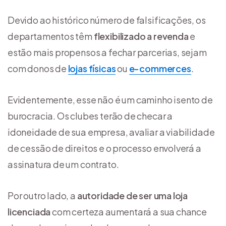
Devido ao histórico número de falsificações, os
departamentos têm
flexibilizado a revenda
e
estão mais propensos a fechar parcerias, sejam
com donos de
lojas físicas
ou
e-commerces
.
Evidentemente, esse não é um caminho isento de
burocracia. Os clubes terão de checar a
idoneidade de sua empresa, avaliar a viabilidade
de cessão de direitos e o processo envolverá a
assinatura de um contrato.
Por outro lado, a
autoridade de ser uma loja
licenciada
com certeza aumentará a sua chance