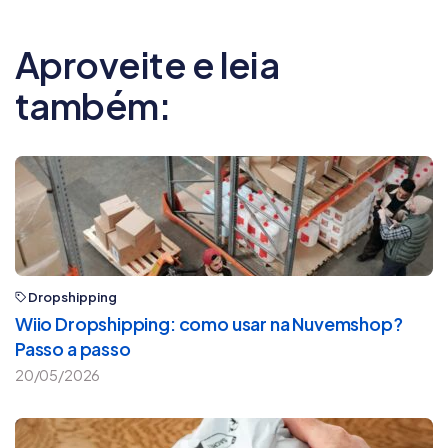
América Latina. No blog da Nuvemshop,
escreve sobre atendimento e CX para ajudar
Aproveite e leia
empreendedores de todos os tamanhos a
transformarem cada interação em uma
também:
oportunidade de encantar e reter clientes.
Dropshipping
Wiio Dropshipping: como usar na Nuvemshop?
Passo a passo
20/05/2026