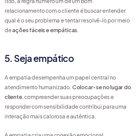
isso, a regra número um de um bom
relacionamento com o cliente é buscar entender
qual é o seu problema e tentar resolvê-lo por meio
de
ações fáceis e empáticas
.
5. Seja empático
A empatia desempenha um papel central no
atendimento humanizado.
Colocar-se no lugar do
cliente
, compreender suas preocupações e
responder com sensibilidade contribui para uma
interação mais calorosa e autêntica.
A empatia cria uma conexão emocional,