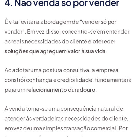
4. Não venda só por vender
É vital evitar a abordagem de “vender só por
vender”. Em vez disso, concentre-se em entender
as reais necessidades do cliente e
oferecer
soluções que agreguem valor à sua vida
.
Ao adotar uma postura consultiva, a empresa
constrói confiança e credibilidade, fundamentais
para um
relacionamento duradouro
.
A venda torna-se uma consequência natural de
atender às verdadeiras necessidades do cliente,
em vez de uma simples transação comercial. Por