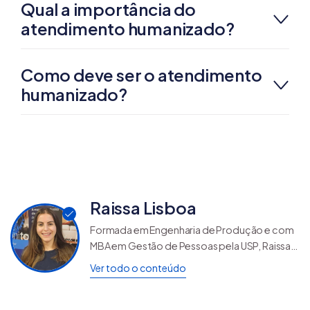
Qual a importância do
atendimento humanizado?
Como deve ser o atendimento
humanizado?
Raissa Lisboa
Formada em Engenharia de Produção e com
MBA em Gestão de Pessoas pela USP, Raissa
Lisboa é Gerente de Suporte e Experiência
Ver todo o conteúdo
do Consumidor na Nuvemshop, onde lidera
estratégias de atendimento para um dos
maiores ecossistemas de e-commerce da