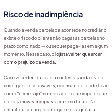
Risco de inadimplência
Quando a venda parcelada acontece no crediário,
existe o risco do cliente não pagar as parcelas no
prazo combinado — ou sequer pagá-las em algum
momento. Nesse caso, o
lojista vai ter que arcar
com o prejuízo da venda.
Caso você decida fazer a contestação da dívida
nos órgãos responsáveis, o consumidor pode ficar
com o “nome sujo” no mercado, o que impede que
ele faça novas compras a prazo no futuro. No
entanto, isso não garante que ele irá quitar a