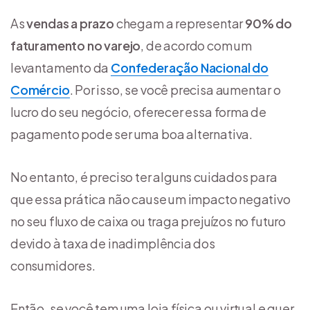
As
vendas a prazo
chegam a representar
90% do
faturamento no varejo
, de acordo com um
levantamento da
Confederação Nacional do
Comércio
. Por isso, se você precisa aumentar o
lucro do seu negócio, oferecer essa forma de
pagamento pode ser uma boa alternativa.
No entanto, é preciso ter alguns cuidados para
que essa prática não cause um impacto negativo
no seu fluxo de caixa ou traga prejuízos no futuro
devido à taxa de inadimplência dos
consumidores.
Então, se você tem uma loja física ou virtual e quer