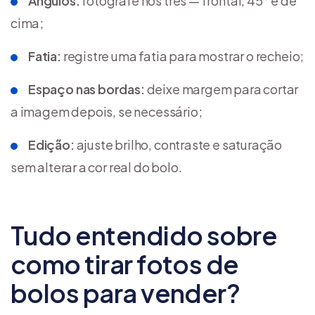
Ângulos:
fotografe nos três — frontal, 45° e de
cima;
Fatia:
registre uma fatia para mostrar o recheio;
Espaço nas bordas:
deixe margem para cortar
a imagem depois, se necessário;
Edição:
ajuste brilho, contraste e saturação
sem alterar a cor real do bolo.
Tudo entendido sobre
como tirar fotos de
bolos para vender?