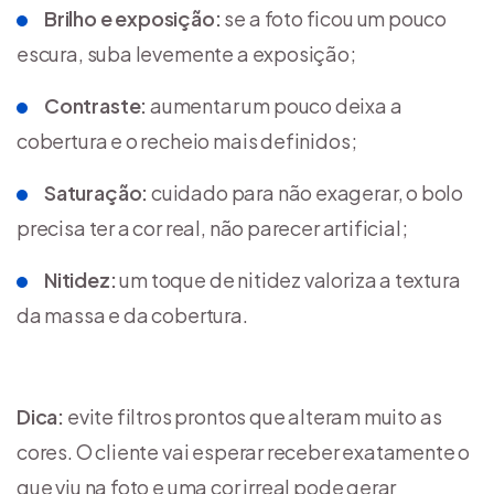
Brilho e exposição:
se a foto ficou um pouco
escura, suba levemente a exposição;
Contraste:
aumentar um pouco deixa a
cobertura e o recheio mais definidos;
Saturação:
cuidado para não exagerar, o bolo
precisa ter a cor real, não parecer artificial;
Nitidez:
um toque de nitidez valoriza a textura
da massa e da cobertura.
Dica:
evite filtros prontos que alteram muito as
cores. O cliente vai esperar receber exatamente o
que viu na foto e uma cor irreal pode gerar