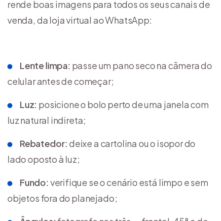
rende boas imagens para todos os seus canais de
venda, da loja virtual ao WhatsApp:
Lente limpa:
passe um pano seco na câmera do
celular antes de começar;
Luz:
posicione o bolo perto de uma janela com
luz natural indireta;
Rebatedor:
deixe a cartolina ou o isopor do
lado oposto à luz;
Fundo:
verifique se o cenário está limpo e sem
objetos fora do planejado;