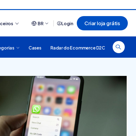
Criar loja grátis
rceiros
BR
Login
egorias
Cases
Radar do Ecommerce D2C
Ver tudo
O que é plataforma
44 sites que usam
digital, como funciona e
Nuvemshop para te