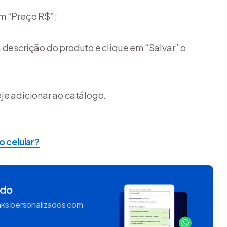
m “Preço R$”;
 descrição do produto e clique em “Salvar” o
je adicionar ao catálogo.
 celular?
ido
inks personalizados com