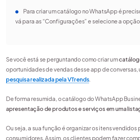
Para criar um catálogo no WhatsApp é precis
vá para as “Configurações” e selecione a opção
Se você está se perguntando como criar um
catálog
oportunidades de vendas desse app de conversas, u
pesquisa realizada pela VTrends
.
De forma resumida, o catálogo do WhatsApp Busines
apresentação de produtos e serviços em uma list
Ou seja, a sua função é organizar os itens vendidos
consumidores. Assim, os clientes podem fazer compr