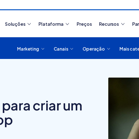
Soluções
Plataforma
Preços
Recursos
Pa
Marketing
Canais
Operação
Mais cat
Artigos mais lidos
para criar um
pp
Como migrar de
plataforma de e-