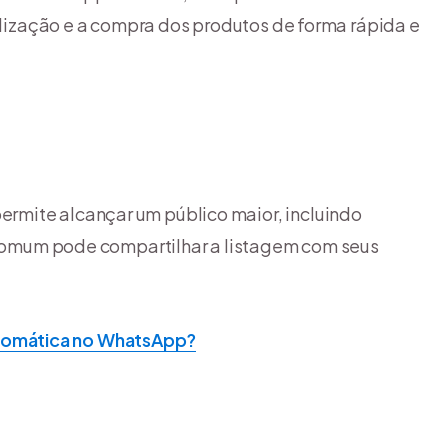
ualização e a compra dos produtos de forma rápida e
rmite alcançar um público maior, incluindo
o comum pode compartilhar a listagem com seus
omática no WhatsApp?