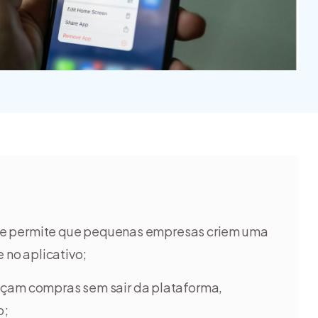
quais são os tipos?
inspirar a ter o seu
[guia]
negó...
e permite que pequenas empresas criem uma
e no aplicativo;
 façam compras sem sair da plataforma,
o;