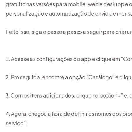
gratuito nas versões para mobile, web e desktop e 
personalização e automatização de envio de mens
Feito isso, siga o passo a passo a seguir para cria
Acesse as configurações do app e clique em “Co
Em seguida, encontre a opção “Catálogo” e cliqu
Com os itens adicionados, clique no botão “+” e,
Agora, chegou a hora de definir os nomes dos pr
serviço”;