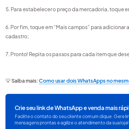
Para estabelecer o preço da mercadoria, toque e
Por fim, toque em “Mais campos” para adicionar a
cadastro;
Pronto! Repita os passos para cada item que dese
💡
Saiba mais:
Como usar dois WhatsApps no mesmo
Crie seu link de WhatsApp e venda mais ráp
Facilite o contato do seu cliente com um clique. Gere l
mensagens prontas e agilize o atendimento da sua loja!