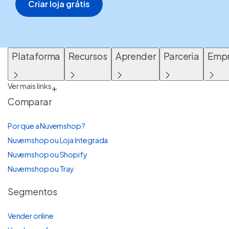
Criar loja grátis
Plataforma
Recursos
Aprender
Parceria
Emp
Ver mais links
+
Comparar
Por que a Nuvemshop?
Nuvemshop ou Loja Integrada
Nuvemshop ou Shopify
Nuvemshop ou Tray
Segmentos
Vender online