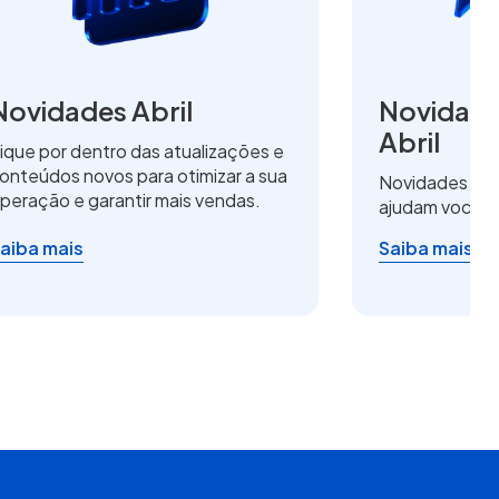
Novidades Abril
Novidade
Abril
ique por dentro das atualizações e
onteúdos novos para otimizar a sua
Novidades de 
peração e garantir mais vendas.
ajudam você a
aiba mais
Saiba mais