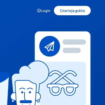
Login
Criar loja grátis
Demonstração
Veja a plataforma da Nuvemshop
em ação