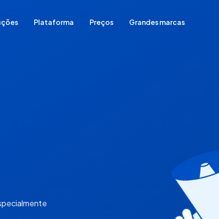
uções
Plataforma
Preços
Grandes marcas
Comece do zero
Migrar sua loja de plataforma
Já vende em redes sociais
Já vende em loja física
Já vende em marketplace
Para vender sem estoque
especialmente