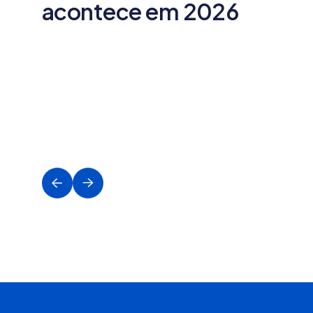
acontece em 2026
icativos
Novidades Aplicativos
Dezembro
vos que
Novidades de aplicativos que
mais.
ajudam você a vender mais.
Saiba mais