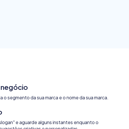
 negócio
ira o segmento da sua marca e o nome da sua marca.
o
slogan" e aguarde alguns instantes enquanto o
 sugestões criativas e personalizadas