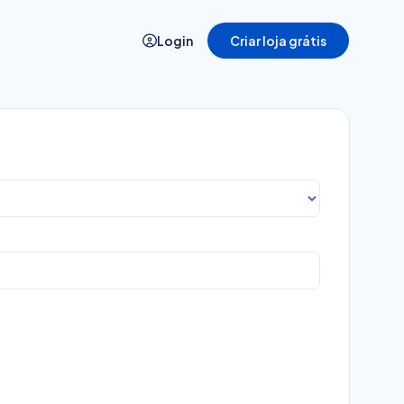
Login
Criar loja grátis
Demonstração
Veja a plataforma da Nuvemshop
em ação