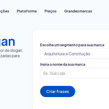
uções
Plataforma
Preços
Grandes marcas
gan
Comece do zero
Migrar sua loja de plataforma
Escolha um segmento para sua marca
Já vende em redes sociais
or de slogan
Já vende em loja física
lizadas para
Já vende em marketplace
Insira o nome da sua marca
Para vender sem estoque
Criar frases