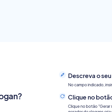
Descreva o seu
No campo indicado, ins
logan?
Clique no botã
Clique no botão "Gerar 
gerador de slogans cria