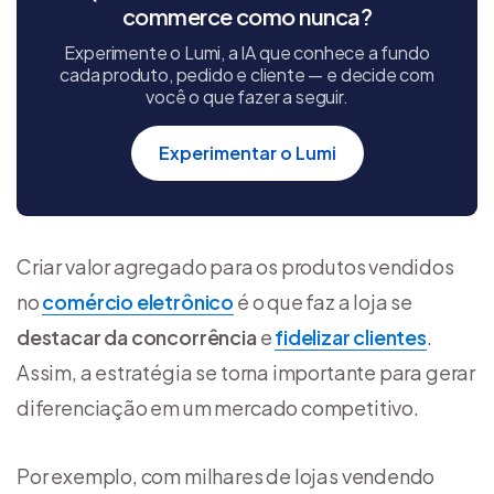
commerce como nunca?
Experimente o Lumi, a IA que conhece a fundo
cada produto, pedido e cliente — e decide com
você o que fazer a seguir.
Experimentar o Lumi
Criar valor agregado para os produtos vendidos
no
comércio eletrônico
é o que faz a loja se
destacar da concorrência
e
fidelizar clientes
.
Assim, a estratégia se torna importante para gerar
diferenciação em um mercado competitivo.
Por exemplo, com milhares de lojas vendendo