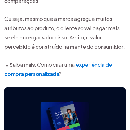
comparações.
Ou seja, mesmo que a marca agregue muitos
atributos ao produto, o cliente só vai pagar mais
se ele enxergar valor nisso. Assim, o
valor
percebido é construído na mente do consumidor.
💡
Saiba mais
: Como criar uma
experiência de
compra personalizada
?