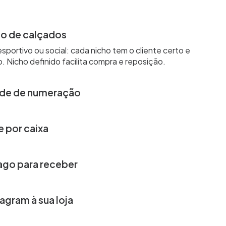
ho de calçados
 esportivo ou social: cada nicho tem o cliente certo e
. Nicho definido facilita compra e reposição.
ade de numeração
ero como variação do produto. A Nuvemshop cria os
ente e controla estoque por número vendido.
e por caixa
mensões da caixa de calçado no cadastro. O frete é
camente antes do cliente finalizar a compra.
ago para receber
 transação e cartão em até 12x. Calçados de R$ 200
melhor parcelados.
agram à sua loja
 bio, marque produtos nos Stories e use Nuvem Chat