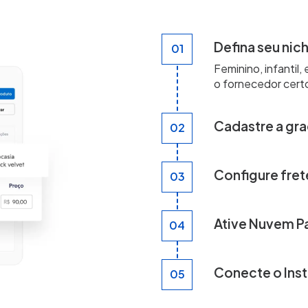
Defina seu nic
01
Feminino, infantil,
o fornecedor certo
Cadastre a gr
02
Adicione cada núm
SKUs automaticam
Configure fret
03
Informe peso e di
calculado automati
Ative Nuvem P
04
Pix sem tarifa por
a R$ 500 vendem 
Conecte o Inst
05
Adicione o link na