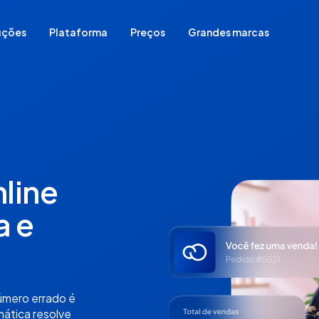
uções
Plataforma
Preços
Grandes marcas
Comece do zero
Migrar sua loja de plataforma
Já vende em redes sociais
Já vende em loja física
Já vende em marketplace
line
Para vender sem estoque
a e
úmero errado é
mática resolve