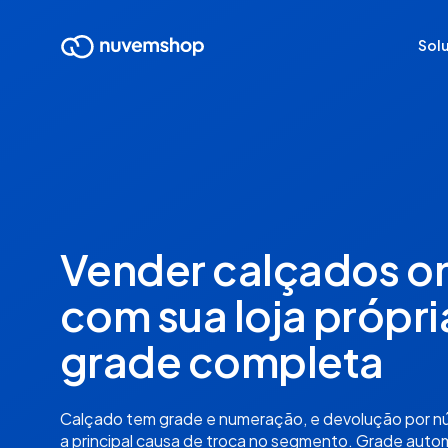
Sol
Vender calçados on
com sua loja própri
grade completa
Calçado tem grade e numeração, e devolução por n
a principal causa de troca no segmento. Grade auto