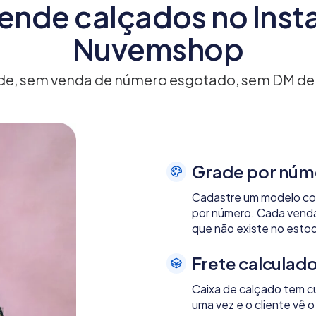
ende calçados no Inst
Nuvemshop
de, sem venda de número esgotado, sem DM de
Grade por núm
Cadastre um modelo com
por número. Cada venda
que não existe no esto
Frete calculad
Caixa de calçado tem c
uma vez e o cliente vê 