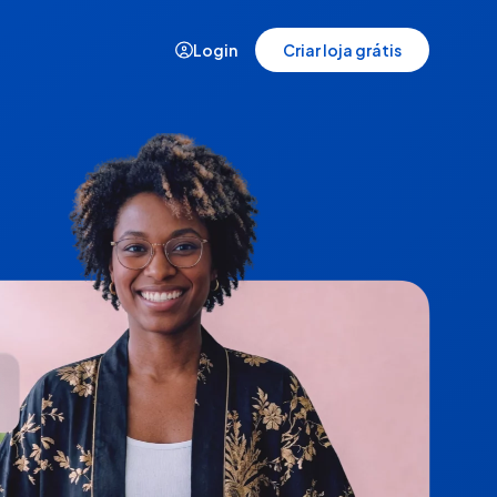
Login
Criar loja grátis
Demonstração
Veja a plataforma da Nuvemshop
em ação