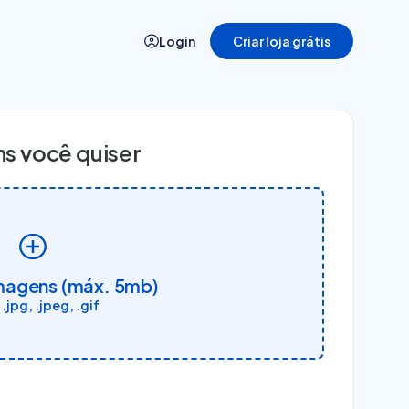
Login
Criar loja grátis
Demonstração
s você quiser
Veja a plataforma da Nuvemshop
em ação
imagens (máx. 5mb)
 .jpg, .jpeg, .gif