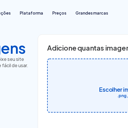
uções
Plataforma
Preços
Grandes marcas
gens
Comece do zero
Adicione quantas imagen
Migrar sua loja de plataforma
Já vende em redes sociais
xe seu site
Já vende em loja física
 fácil de usar.
Já vende em marketplace
Para vender sem estoque
Escolher 
.png,