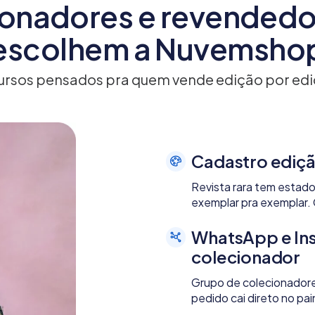
ionadores e revendedor
escolhem a Nuvemsho
ursos pensados pra quem vende edição por edi
Cadastro ediçã
Revista rara tem estad
exemplar pra exemplar.
WhatsApp e In
colecionador
Grupo de colecionadore
pedido cai direto no p