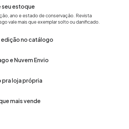
e seu estoque
ição, ano e estado de conservação. Revista
go vale mais que exemplar solto ou danificado.
 edição no catálogo
 preço e estado próprios. Sem grade de tamanho
é direto: título, ano, editora e condição.
ago e Nuvem Envio
io da venda sem tarifa por transação. Frete
o real mantém o custo baixo em itens leves como
 pra loja própria
o no grupo e no Instagram, mas envie o link da loja
do. Com Nuvem Chat, a conversa no WhatsApp cai
que mais vende
s e categorias vendem mais e reponha estoque antes
 único mostra conversão por canal, do grupo à loja