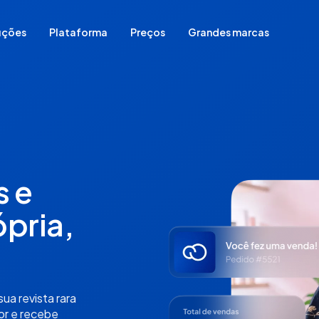
uções
Plataforma
Preços
Grandes marcas
Comece do zero
Migrar sua loja de plataforma
Já vende em redes sociais
Já vende em loja física
Já vende em marketplace
s e
Para vender sem estoque
ópria,
ua revista rara
lor e recebe