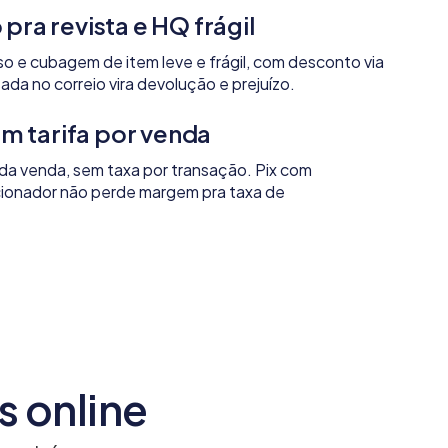
 pra revista e HQ frágil
o e cubagem de item leve e frágil, com desconto via
ada no correio vira devolução e prejuízo.
 tarifa por venda
da venda, sem taxa por transação. Pix com
ecionador não perde margem pra taxa de
s online