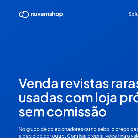
Sol
Venda revistas rara
usadas com loja pr
sem comissão
No grupo de colecionadores ou no sebo, o preço da s
é decidido por outro. Com loja própria, você fixa o va