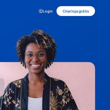
Login
Criar loja grátis
Demonstração
Veja a plataforma da Nuvemshop
em ação