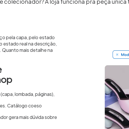
e colecionador? A loja funciona pra peça únic
eço pela capa, pelo estado
 estado real na descrição,
a. Quanto mais detalhe na
e
hop
(capa, lombada, páginas),
es. Catálogo coeso
nador gera mais dúvida sobre