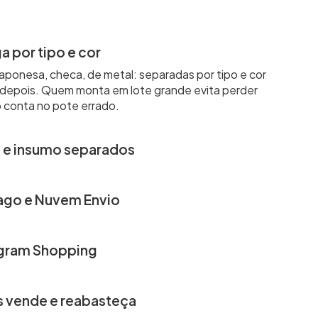
 por tipo e cor
japonesa, checa, de metal: separadas por tipo e cor
o depois. Quem monta em lote grande evita perder
conta no pote errado.
 e insumo separados
anga solta pra revenda são produtos diferentes,
ariação de cor, tamanho de fio ou peso.
ago e Nuvem Envio
em 1 dia útil, cartão em 12x. Frete calculado pelo
peça leve não perde competitividade.
agram Shopping
nas fotos e Reels da peça montada. O pedido cai no
 preço no direct a cada venda.
s vende e reabasteça