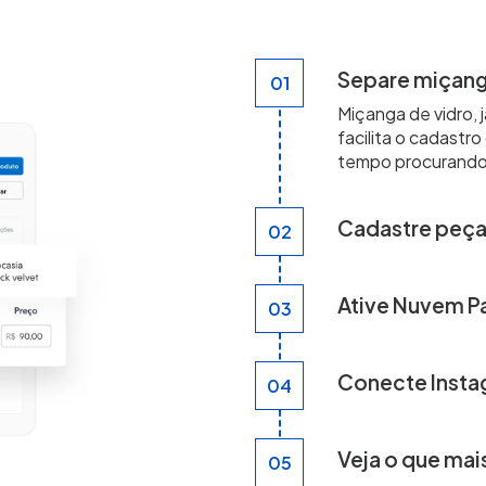
Separe miçanga
01
Miçanga de vidro, 
facilita o cadastr
tempo procurando 
Cadastre peça
02
Peça pronta e miç
cada um com sua v
Ative Nuvem P
03
Pix com liquidação 
peso real, então 
Conecte Inst
04
Ative a sacolinha 
painel sem repetir
Veja o que mai
05