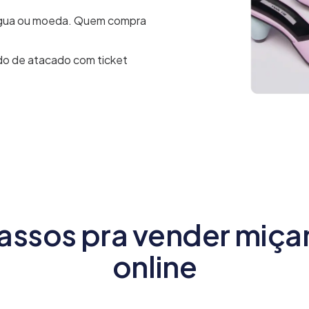
régua ou moeda. Quem compra
ido de atacado com ticket
assos pra vender miç
online