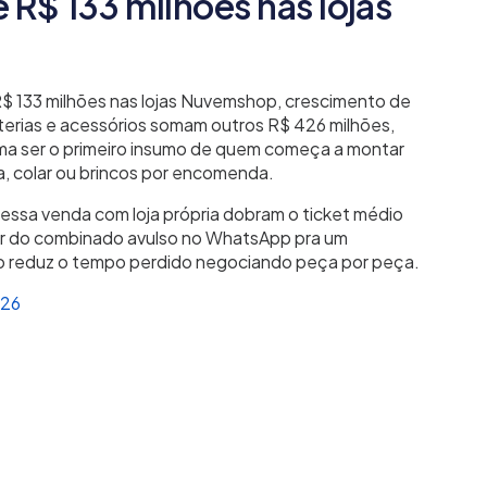
é R$ 133 milhões nas lojas
$ 133 milhões nas lojas Nuvemshop, crescimento de
terias e acessórios somam outros R$ 426 milhões,
ma ser o primeiro insumo de quem começa a montar
ra, colar ou brincos por encomenda.
m essa venda com loja própria dobram o ticket médio
air do combinado avulso no WhatsApp pra um
 reduz o tempo perdido negociando peça por peça.
26