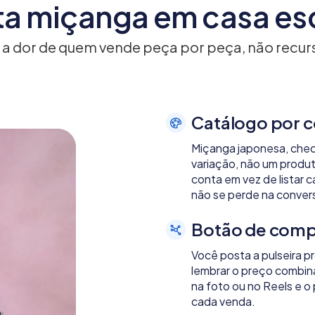
a miçanga em casa e
 a dor de quem vende peça por peça, não recu
Catálogo por co
Miçanga japonesa, checa
variação, não um produt
conta em vez de listar 
não se perde na conve
Botão de compr
Você posta a pulseira p
lembrar o preço combin
na foto ou no Reels e o 
cada venda.