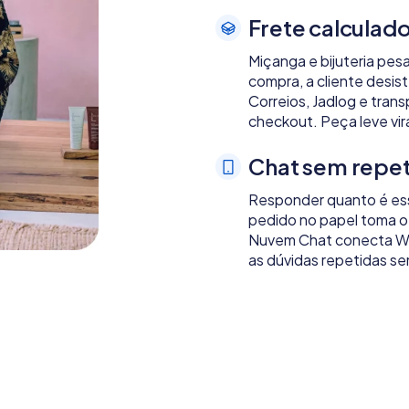
Frete calculado
Miçanga e bijuteria pes
compra, a cliente desi
Correios, Jadlog e tran
checkout. Peça leve vir
Chat sem repet
Responder quanto é essa
pedido no papel toma o
Nuvem Chat conecta Wha
as dúvidas repetidas se