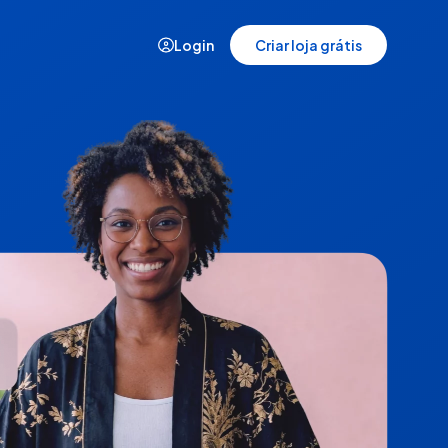
Login
Criar loja grátis
Demonstração
Veja a plataforma da Nuvemshop
em ação