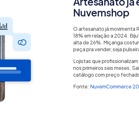
Artesanato já 
Nuvemshop
O artesanato já movimenta R
18% em relação a 2024. Biju
alta de 26%. Miçanga costu
peça pra vender, seja pulsei
Lojistas que profissionaliza
nos primeiros seis meses. S
catálogo com preço fechado
Fonte:
NuvemCommerce 20