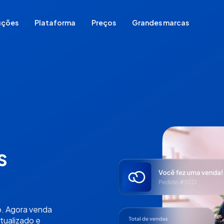
uções
Plataforma
Preços
Grandes marcas
Comece do zero
Migrar sua loja de plataforma
Já vende em redes sociais
Já vende em loja física
Já vende em marketplace
Para vender sem estoque
s
. Agora venda
tualizado e