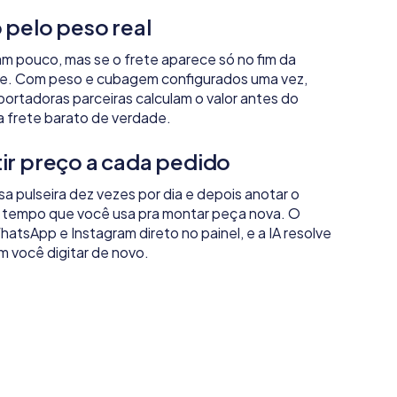
 pelo peso real
am pouco, mas se o frete aparece só no fim da
ste. Com peso e cubagem configurados uma vez,
sportadoras parceiras calculam o valor antes do
a frete barato de verdade.
ir preço a cada pedido
 pulseira dez vezes por dia e depois anotar o
 tempo que você usa pra montar peça nova. O
tsApp e Instagram direto no painel, e a IA resolve
m você digitar de novo.