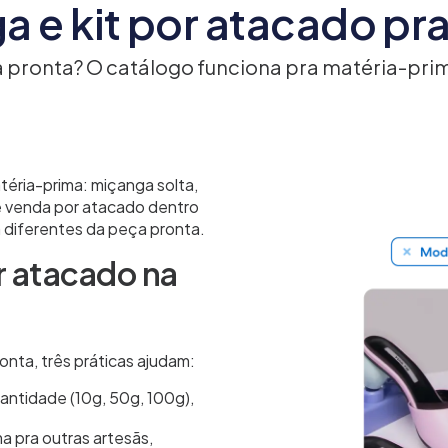
 e kit por atacado pra
 pronta? O catálogo funciona pra matéria-pr
téria-prima: miçanga solta,
é venda por atacado dentro
diferentes da peça pronta.
 atacado na
nta, três práticas ajudam:
antidade (10g, 50g, 100g),
 pra outras artesãs,