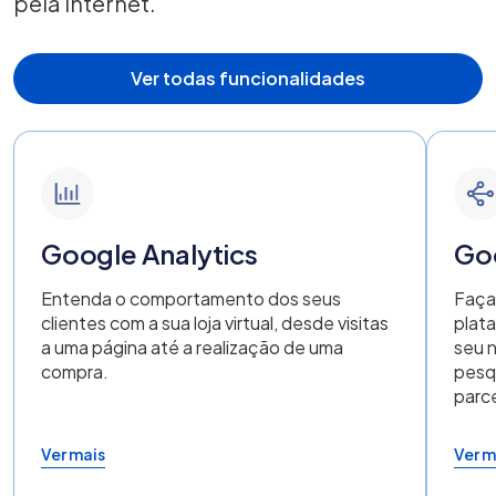
pela internet.
Ver todas funcionalidades
Google Analytics
Go
Entenda o comportamento dos seus
Faça
clientes com a sua loja virtual, desde visitas
plat
a uma página até a realização de uma
seu 
compra.
pesq
parce
Ver mais
Ver m