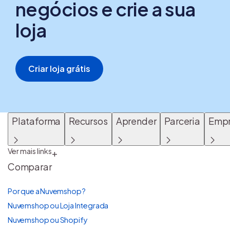
negócios e crie a sua
loja
Criar loja grátis
Plataforma
Recursos
Aprender
Parceria
Emp
Ver mais links
+
Comparar
Por que a Nuvemshop?
Nuvemshop ou Loja Integrada
Nuvemshop ou Shopify