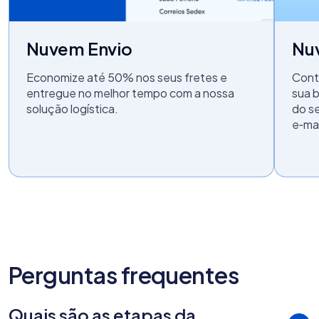
Nuvem Envio
Nu
Economize até 50% nos seus fretes e
Cont
entregue no melhor tempo com a nossa
sua 
solução logística.
do s
e‑mai
Perguntas frequentes
Quais são as etapas da