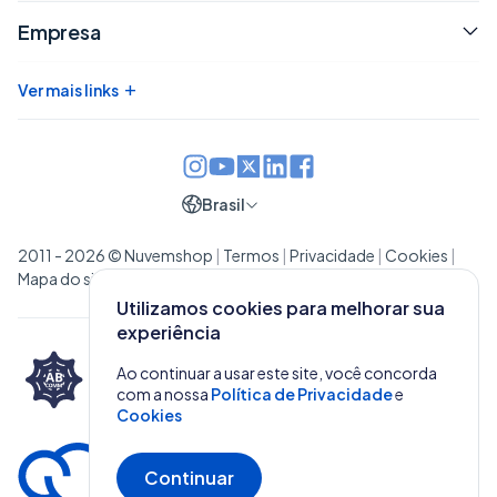
Empresa
+
Ver mais links
Brasil
2011 - 2026 © Nuvemshop
|
Termos
|
Privacidade
|
Cookies
|
Mapa do site
Utilizamos cookies para melhorar sua
experiência
Melhor plataforma de
e-commerce
Ao continuar a usar este site, você concorda
Eleita 3x a Melhor plataforma de e-commerce pela
com a nossa
Política de Privacidade
e
ABCOMM
Cookies
Continuar