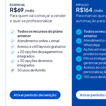
ESSENCIAL
IMPULSO
R$69
R$164
/mês
/mês
Para quem vai começar a vender
Para marcas que 
e quer se profissionalizar
automação para 
Todos os recursos do plano
Todos os rec
anterior
anterior
Atendimento on
Atendimento online + email
WhatsApp
Acesso a +60 layouts gratuitos
Ações em mas
+ 20 opções de pagamentos
produtos e pe
integrados
Filtros intelig
+ 30 opções de envios
gerenciar ped
integrados
Acesso ao cód
30 usos de IA/mês
personalizaç
150 usos de I
Ativar período de isenção
Ativar período 