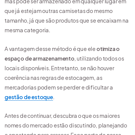
mas pode ser armazenado em qualquer lugar em
que já estejam outras camisetas do mesmo
tamanho, já que são produtos que se encaixam na
mesma categoria.
A vantagem desse método é que ele
otimiza o
espaço de armazenamento
, utilizando todos os
locais disponíveis. Entretanto, se não houver
coerência nas regras de estocagem, as
mercadorias podem se perder e dificultar a
gestão de estoque
.
Antes de continuar, descubra o que os maiores
nomes do mercado estão discutindo, planejando
e apostando para crescer. Faça parte da nossa