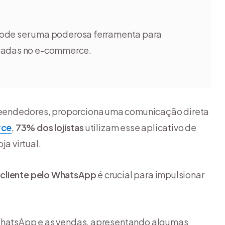
ode ser uma poderosa ferramenta para
izadas no e-commerce.
eendedores, proporciona uma comunicação direta
ce
,
73% dos lojistas
utilizam esse aplicativo de
a virtual.
cliente pelo WhatsApp
é crucial para impulsionar
 WhatsApp e as vendas, apresentando algumas