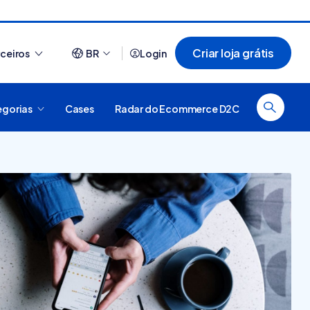
Criar loja grátis
rceiros
BR
Login
egorias
Cases
Radar do Ecommerce D2C
Ver tudo
44 sites que usam Nuvemshop para te
inspirar a ter o seu negó...
 é
forma
al, como