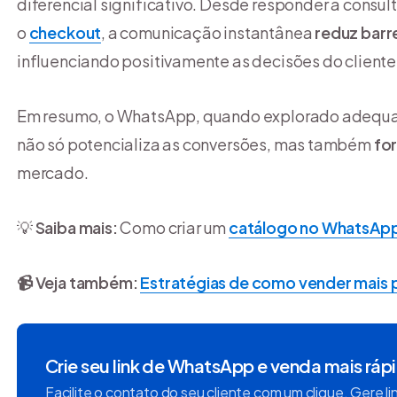
diferencial significativo. Desde responder a consul
o
checkout
, a comunicação instantânea
reduz barre
influenciando positivamente as decisões do cliente
Em resumo, o WhatsApp, quando explorado adequad
não só potencializa as conversões, mas também
for
mercado.
💡
Saiba mais:
Como criar um
catálogo no WhatsAp
📹 Veja também:
Estratégias de como vender mais
Crie seu link de WhatsApp e venda mais ráp
Facilite o contato do seu cliente com um clique. Gere l