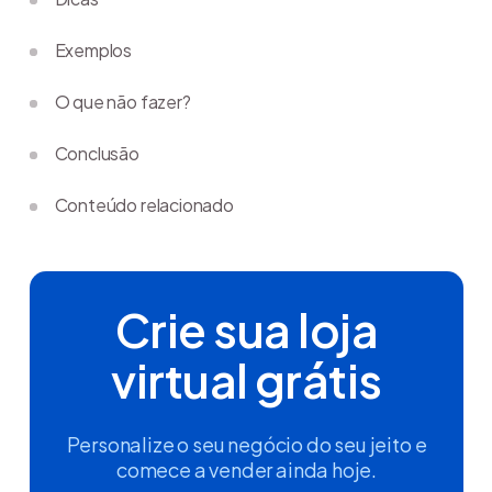
Exemplos
O que não fazer?
Conclusão
Conteúdo relacionado
Crie sua loja
virtual grátis
Personalize o seu negócio do seu jeito e
comece a vender ainda hoje.