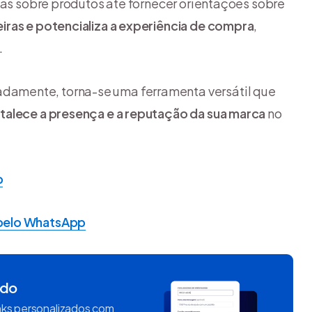
tas sobre produtos até fornecer orientações sobre
iras e potencializa a experiência de compra
,
.
amente, torna-se uma ferramenta versátil que
talece a presença e a reputação da sua marca
no
p
 pelo WhatsApp
ido
inks personalizados com