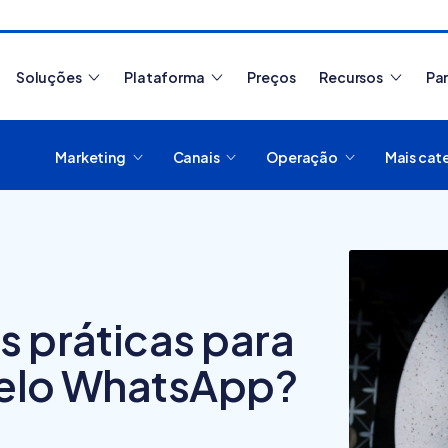
Soluções
Plataforma
Preços
Recursos
Pa
Marketing
Canais
Operação
Mais cat
Artigos mais lidos
s práticas para
pelo WhatsApp?
Como migrar de
O que
plataforma de
plata
e-commerce?
digit