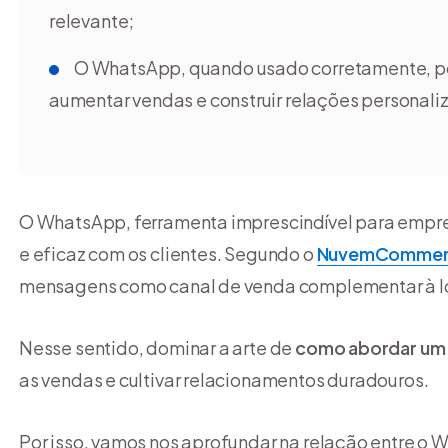
relevante;
O WhatsApp, quando usado corretamente, p
aumentar vendas e construir relações personal
O WhatsApp, ferramenta imprescindível para empr
e eficaz com os clientes. Segundo o
NuvemCommer
mensagens como canal de venda complementar à loj
Nesse sentido, dominar a arte de
como abordar um 
as vendas e cultivar relacionamentos duradouros.
Por isso, vamos nos aprofundar na relação entre o