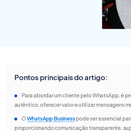
funcio
são os
[guia]
Pontos principais do artigo:
Para abordar um cliente pelo WhatsApp, é pre
autêntico, oferecer valor e utilizar mensagens mu
O
WhatsApp Business
pode ser essencial par
proporcionando comunicação transparente, sup