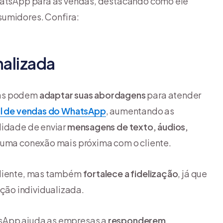
WhatsApp para as vendas, destacando como ele
sumidores. Confira:
alizada
sas podem
adaptar suas abordagens
para atender
il de vendas do WhatsApp
, aumentando as
lidade de enviar
mensagens de texto, áudios,
 uma conexão mais próxima com o cliente.
 cliente, mas também
fortalece a fidelização
, já que
ão individualizada.
tsApp ajuda as empresas a
responderem