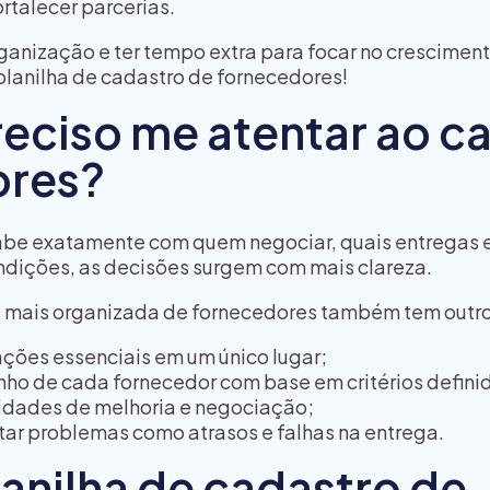
ortalecer parcerias.
ganização e ter tempo extra para focar no crescimen
 planilha de cadastro de fornecedores!
reciso me atentar ao c
ores?
be exatamente com quem negociar, quais entregas 
ndições, as decisões surgem com mais clareza.
 mais organizada de fornecedores também tem outro
ações essenciais em um único lugar;
ho de cada fornecedor com base em critérios defini
nidades de melhoria e negociação;
itar problemas como atrasos e falhas na entrega.
anilha de cadastro de