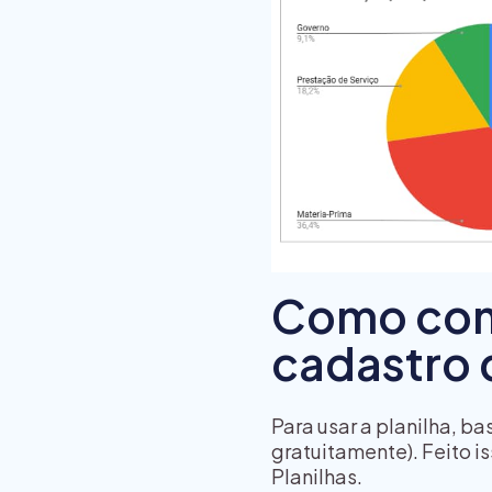
Como come
cadastro 
Para usar a planilha, ba
gratuitamente). Feito is
Planilhas.