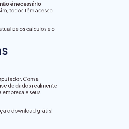
não é necessário
ssim, todos têm acesso
atualize os cálculos e o
as
mputador. Com a
ase de dados realmente
ua empresa e seus
ça o download grátis!