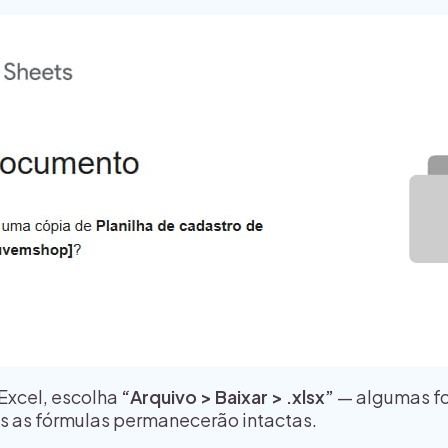
 Excel, escolha
“Arquivo > Baixar > .xlsx”
— algumas f
as as fórmulas permanecerão intactas.