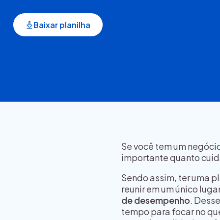
Baixar planilha
Se você tem um negócio 
importante quanto cuida
Sendo assim, ter uma p
reunir em um único luga
de desempenho
. Dess
tempo para focar no que