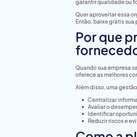
garantir qualidade ou f
Quer aproveitar essa or
Então, baixe grátis sua
Por que p
forneced
Quando sua empresa sa
oferece as melhores co
Além disso, uma gestão
Centralizar inform
Avaliar o desempen
Identificar oportu
Reduzir riscos e ev
Como a pl