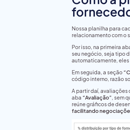
fornecedo
Nossa planilha para ca
relacionamento com o s
Por isso, na primeira a
seu negócio, seja tipo 
automaticamente, eles
Em seguida, a seção
“C
código interno, razão 
A partir daí, avaliaçõe
aba
“Avaliação”
, sem q
reúne gráficos de dese
facilitando negociaçõe