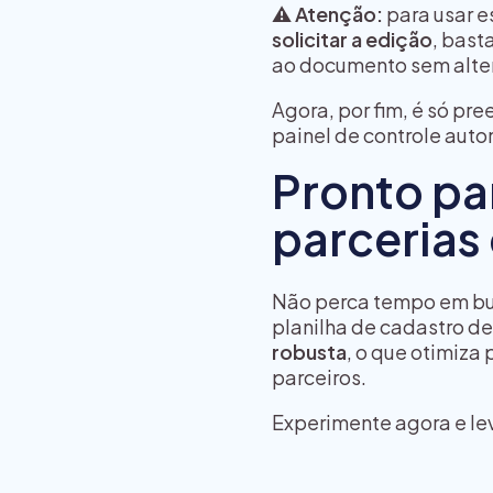
⚠️ Atenção:
para usar e
solicitar a edição
, bast
ao documento sem altera
Agora, por fim, é só pre
painel de controle aut
Pronto par
parcerias
Não perca tempo em bu
planilha de cadastro d
robusta
, o que otimiza
parceiros.
Experimente agora e le