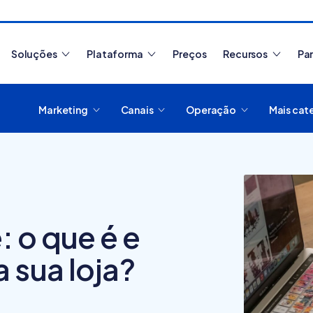
Soluções
Plataforma
Preços
Recursos
Pa
Marketing
Canais
Operação
Mais cat
Artigos mais lidos
 o que é e
Como migrar de plataform
 sua loja?