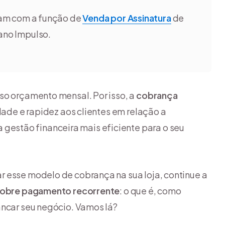
am com a função de
Venda por Assinatura
de
lano Impulso.
so orçamento mensal. Por isso, a
cobrança
idade e rapidez aos clientes em relação a
estão financeira mais eficiente para o seu
r esse modelo de cobrança na sua loja, continue a
sobre pagamento recorrente
: o que é, como
ancar seu negócio. Vamos lá?