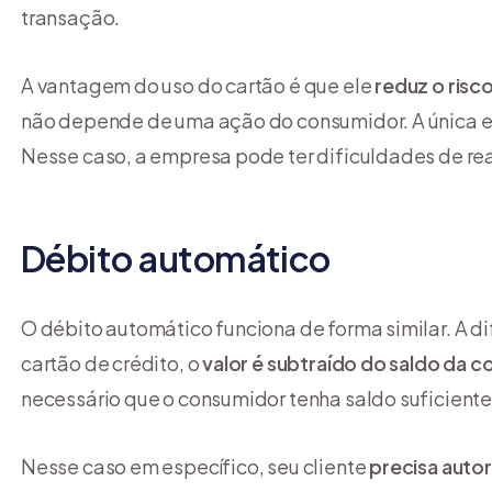
transação.
A vantagem do uso do cartão é que ele
reduz o risc
não depende de uma ação do consumidor. A única exc
Nesse caso, a empresa pode ter dificuldades de rea
Débito automático
O débito automático funciona de forma similar. A di
cartão de crédito, o
valor é subtraído do saldo da c
necessário que o consumidor tenha saldo suficiente
Nesse caso em específico, seu cliente
precisa auto