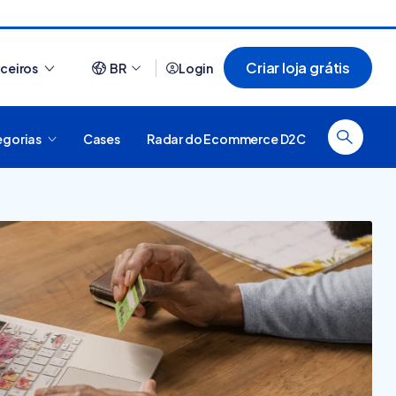
Criar loja grátis
rceiros
BR
Login
egorias
Cases
Radar do Ecommerce D2C
Ver tudo
a de e-commerce?
O que é plataforma digital,
como funciona e quais são o
tipos? [guia]