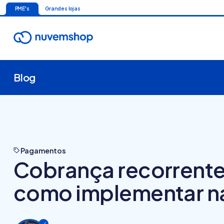
PME's
Grandes lojas
Blog
Pagamentos
Cobrança recorrente:
como implementar na