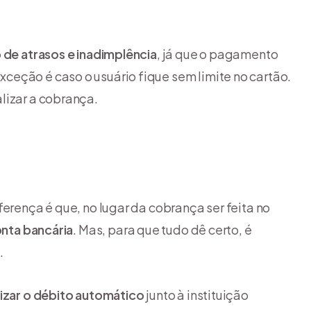
o de atrasos e inadimplência
, já que o pagamento
eção é caso o usuário fique sem limite no cartão.
lizar a cobrança.
ferença é que, no lugar da cobrança ser feita no
onta bancária
. Mas, para que tudo dê certo, é
.
rizar o débito automático
junto à instituição