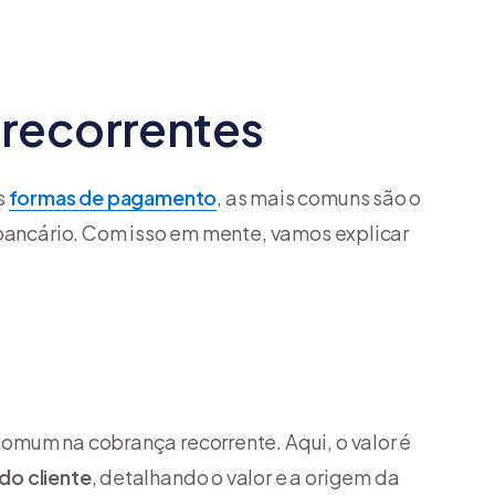
recorrentes
s
formas de pagamento
, as mais comuns são o
 bancário. Com isso em mente, vamos explicar
mum na cobrança recorrente. Aqui, o valor é
do cliente
, detalhando o valor e a origem da