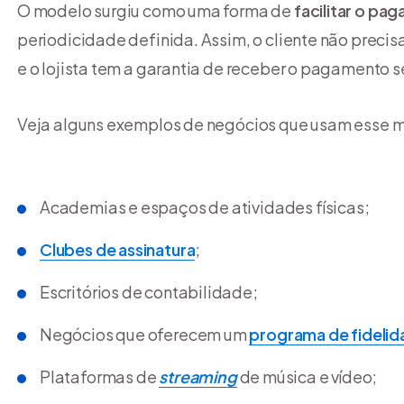
O modelo surgiu como uma forma de
facilitar o p
periodicidade definida. Assim, o cliente não preci
e o lojista tem a garantia de receber o pagamento 
Veja alguns exemplos de negócios que usam esse 
Academias e espaços de atividades físicas;
Clubes de assinatura
;
Escritórios de contabilidade;
Negócios que oferecem um
programa de fideli
Plataformas de
streaming
de música e vídeo;