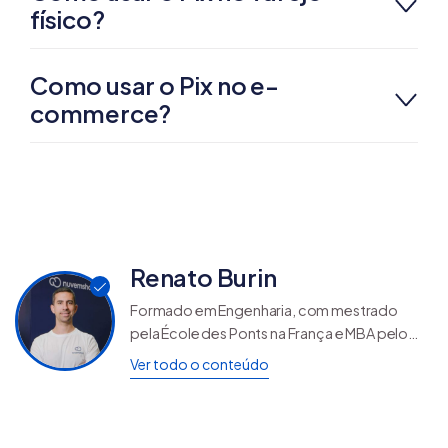
físico?
Como usar o Pix no e-
commerce?
Renato Burin
Formado em Engenharia, com mestrado
pela École des Ponts na França e MBA pelo
INSEAD, Renato Teixeira Burin é Diretor de
Ver todo o conteúdo
Pagamentos na maior plataforma de e-
commerce da América Latina. No blog da
Nuvemshop, escreve sobre pagamentos e
checkout para ajudar empreendedores e