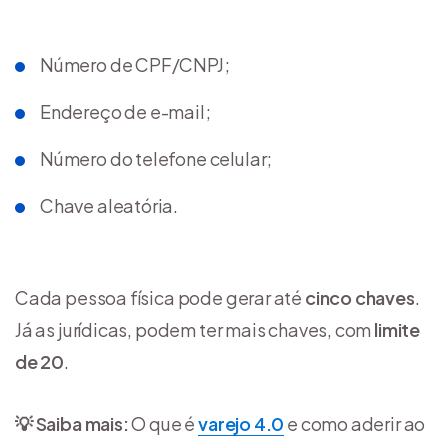
Número de CPF/CNPJ;
Endereço de e-mail;
Número do telefone celular;
Chave aleatória.
Cada pessoa física pode gerar até
cinco chaves
.
Já as jurídicas, podem ter mais chaves, com
limite
de 20
.
💡 Saiba mais:
O que é
varejo 4.0
e como aderir ao