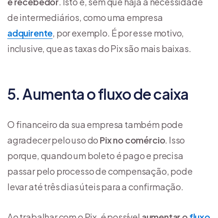
e recebedor
. Isto é, sem que haja a necessidade
de intermediários, como uma empresa
adquirente
, por exemplo. É por esse motivo,
inclusive, que as taxas do Pix são mais baixas.
5. Aumenta o fluxo de caixa
O financeiro da sua empresa também pode
agradecer pelo uso do
Pix no comércio
. Isso
porque, quando um boleto é pago e precisa
passar pelo processo de compensação, pode
levar até três dias úteis para a confirmação.
Ao trabalhar com o Pix, é possível
aumentar o
fluxo