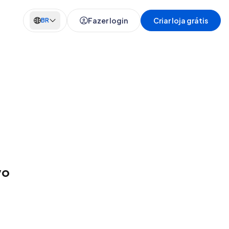
Fazer login
Criar loja grátis
BR
vo