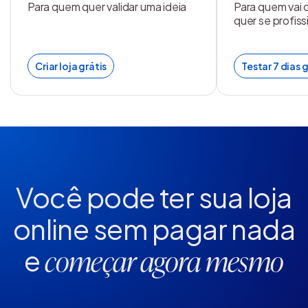
Para quem quer validar uma ideia
Para quem vai 
quer se profiss
Criar loja grátis
Testar 7 dias g
Você pode ter sua loja
online
sem pagar nada
e
começar agora mesmo