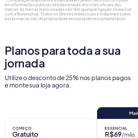
*Comparação elaborada e atualizada em janeiro de 2026 com base
em informações públicas obtidas através dos sites oficiais das
marcas. As marcas mencionadas não têm qualquer ligação comercial
com a Nuvemshop. Todos os direitos intelectuais e industriais sobre
essas marcas são de propriedade exclusiva de seus proprietários.
Planos para toda a sua
jornada
Utilize o desconto de 25% nos planos pagos
e monte sua loja agora.
Mai
COMEÇO
ESSENCIAL
Gratuito
R$69
/mês