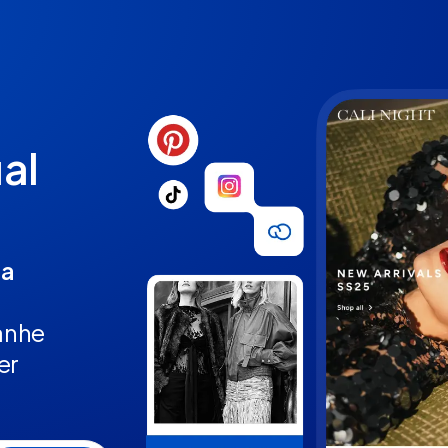
ual
da
ganhe
er