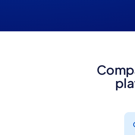
Compa
pl