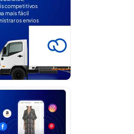
is competitivos
na mais fácil
istrar os envios