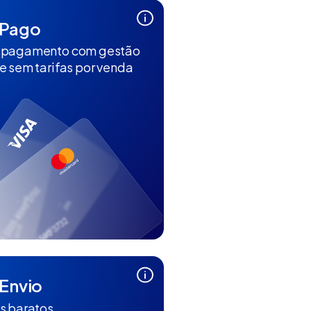
Pago
 pagamento com gestão
e sem tarifas por venda
Envio
s baratos,