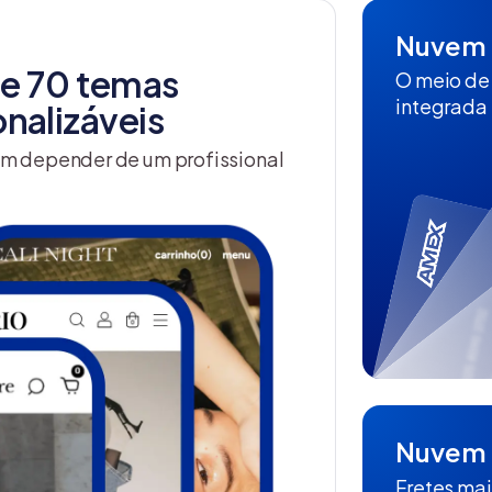
Nuvem 
de 70 temas
O meio de
integrada 
nalizáveis
sem depender de um profissional
Nuvem 
Fretes mai