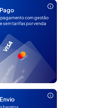
Pago
 pagamento com gestão
e sem tarifas por venda
Envio
s baratos,