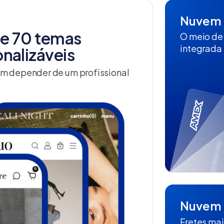
Nuvem 
de 70 temas
O meio de
integrada 
nalizáveis
sem depender de um profissional
Nuvem 
Fretes mai