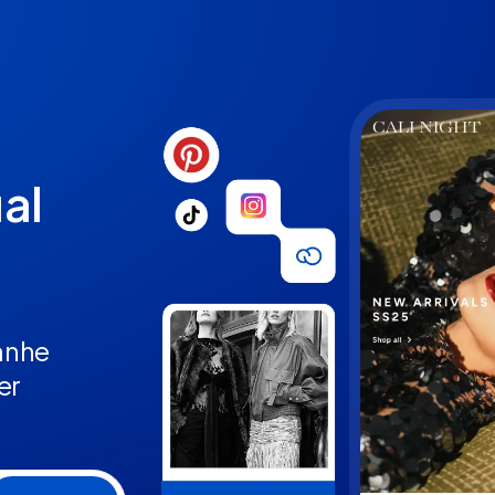
ual
ganhe
er