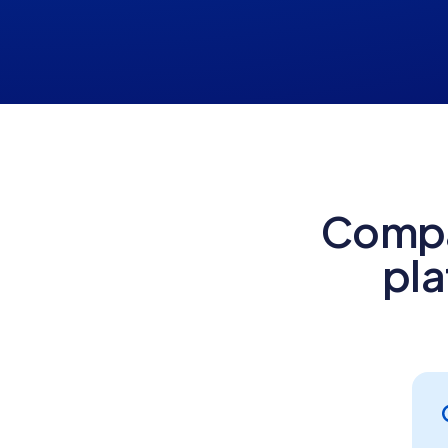
Compa
pl