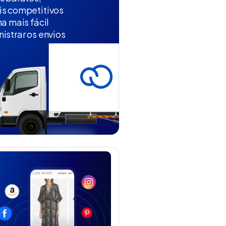
is competitivos
na mais fácil
istrar os envios