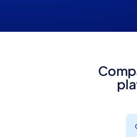
Compa
pl