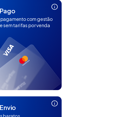
Pago
 pagamento com gestão
e sem tarifas por venda
Envio
s baratos,