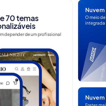
Nuvem 
de 70 temas
O meio de
integrada 
nalizáveis
sem depender de um profissional
Nuvem 
Fretes mai