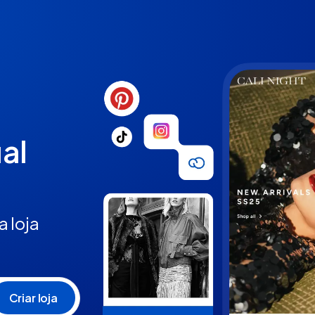
ual
 loja