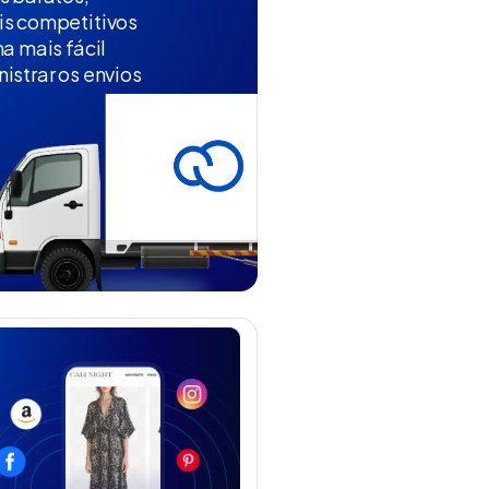
is competitivos
na mais fácil
istrar os envios