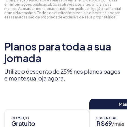
*Comparação elaborada e atualizada em janeiro de 2026 com base
em informações públicas obtidas através dos sites oficiais das
marcas. As marcas mencionadas não têm qualquer ligação comercial
com a Nuvemshop. Todos os direitos intelectuais e industriais sobre
essas marcas são de propriedade exclusiva de seus proprietários.
Planos para toda a sua
jornada
Utilize o desconto de 25% nos planos pagos
e monte sua loja agora.
Mai
COMEÇO
ESSENCIAL
Gratuito
R$69
/mês