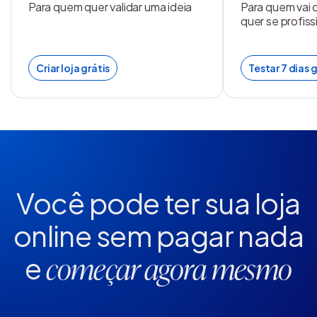
Para quem quer validar uma ideia
Para quem vai 
quer se profiss
Criar loja grátis
Testar 7 dias g
Você pode ter sua loja
online
sem pagar nada
e
começar agora mesmo