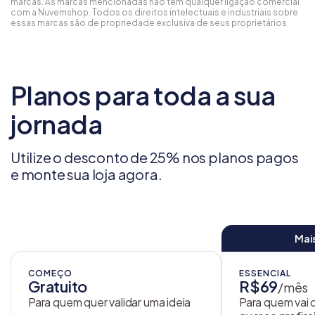
marcas. As marcas mencionadas não têm qualquer ligação comercial
com a Nuvemshop. Todos os direitos intelectuais e industriais sobre
essas marcas são de propriedade exclusiva de seus proprietários.
Planos para toda a sua
jornada
Utilize o desconto de 25% nos planos pagos
e monte sua loja agora.
Mai
COMEÇO
ESSENCIAL
Gratuito
R$69
/mês
Para quem quer validar uma ideia
Para quem vai 