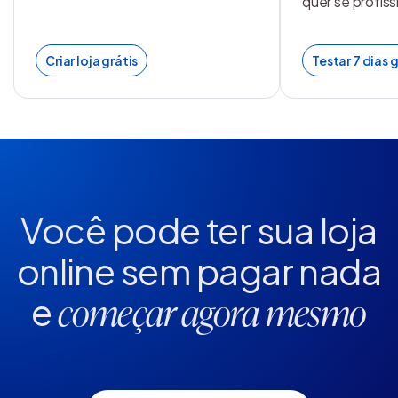
quer se profiss
Criar loja grátis
Testar 7 dias g
Você pode ter sua loja
online
sem pagar nada
e
começar agora mesmo