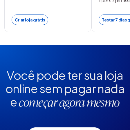
quer se profiss
Criar loja grátis
Testar 7 dias g
Você pode ter sua loja
online
sem pagar nada
e
começar agora mesmo