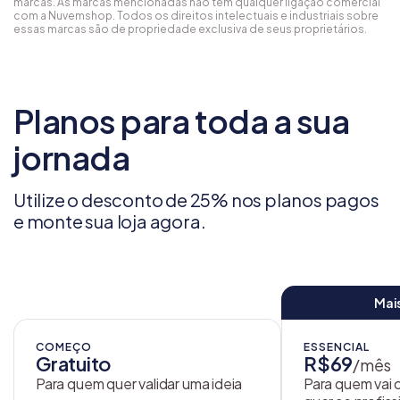
marcas. As marcas mencionadas não têm qualquer ligação comercial
com a Nuvemshop. Todos os direitos intelectuais e industriais sobre
essas marcas são de propriedade exclusiva de seus proprietários.
Planos para toda a sua
jornada
Utilize o desconto de 25% nos planos pagos
e monte sua loja agora.
Mai
COMEÇO
ESSENCIAL
Gratuito
R$69
/mês
Para quem quer validar uma ideia
Para quem vai 