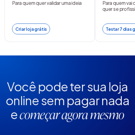
Para quem quer validar uma ideia
Para quem vai 
quer se profiss
Criar loja grátis
Testar 7 dias g
Você pode ter sua loja
online
sem pagar nada
e
começar agora mesmo