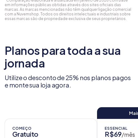
*Comparação elaborada e atualizada em janeiro de 2026 com base
em informações públicas obtidas através dos sites oficiais das
marcas. As marcas mencionadas não têm qualquer ligação comercial
com a Nuvemshop. Todos os direitos intelectuais e industriais sobre
essas marcas são de propriedade exclusiva de seus proprietários.
Planos para toda a sua
jornada
Utilize o desconto de 25% nos planos pagos
e monte sua loja agora.
Mai
COMEÇO
ESSENCIAL
Gratuito
R$69
/mês