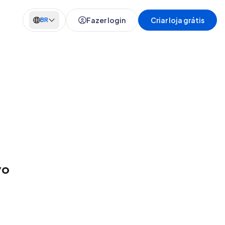
Fazer login
Criar loja grátis
BR
vo