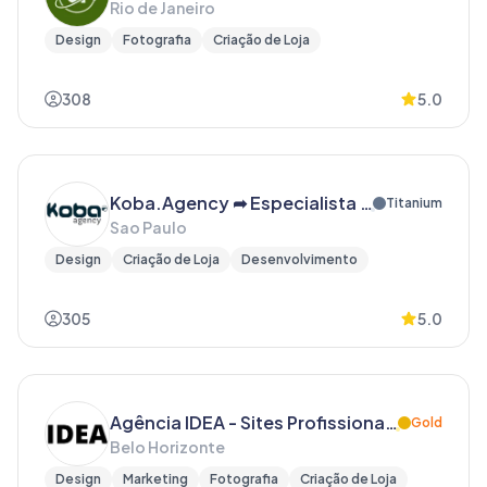
Rio de Janeiro
Design
Fotografia
Criação de Loja
308
5.0
Koba.Agency ➦ Especialista em Lojas Virtuais Nuvemshop ☜
Titanium
Sao Paulo
Design
Criação de Loja
Desenvolvimento
305
5.0
Agência IDEA - Sites Profissionais
Gold
Belo Horizonte
Design
Marketing
Fotografia
Criação de Loja