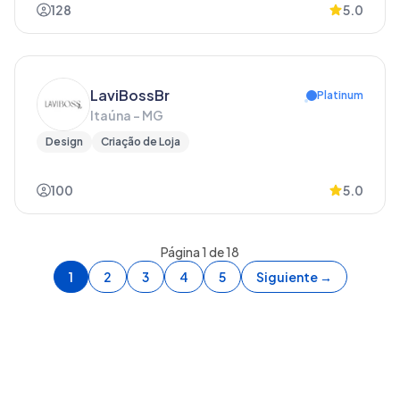
128
5.0
LaviBossBr
Platinum
Itaúna - MG
Design
Criação de Loja
100
5.0
Página
1
de
18
1
2
3
4
5
Siguiente →