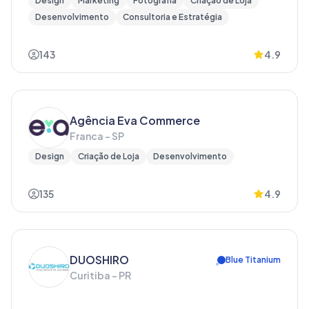
Design
Marketing
Fotografia
Criação de Loja
Desenvolvimento
Consultoria e Estratégia
143
4.9
Agência Eva Commerce
Franca - SP
Design
Criação de Loja
Desenvolvimento
135
4.9
DUOSHIRO
Blue Titanium
Curitiba - PR