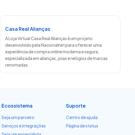
Casa Real Alianças
A Loja Virtual Casa Real Alianças é um projeto
desenvolvido pela Nacionalnet para oferecer uma
experiência de compra online moderna e segura,
especializada em alianças, joias e relógios de marcas
renomadas.
Ecossistema
Suporte
Seja um parceiro
Centro de ajuda
Serviços e integrações
Página de status
Seja um especialista