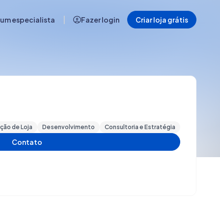
|
 um especialista
Fazer login
Criar loja grátis
ação de Loja
Desenvolvimento
Consultoria e Estratégia
Contato