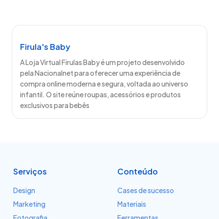
Firula's Baby
A Loja Virtual Firulas Baby é um projeto desenvolvido
pela Nacionalnet para oferecer uma experiência de
compra online moderna e segura, voltada ao universo
infantil. O site reúne roupas, acessórios e produtos
exclusivos para bebês
Serviços
Conteúdo
Design
Cases de sucesso
Marketing
Materiais
Fotografia
Ferramentas