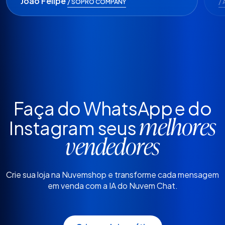
João Felipe
/ SOPRO COMPANY
/ 
Faça do WhatsApp e do
Instagram seus
melhores
vendedores
Crie sua loja na Nuvemshop e transforme c
ada mensagem
em venda com a IA do Nuvem Chat.