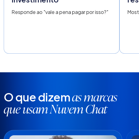
Responde ao "vale a pena pagar por isso?"
Most
O que dizem
as marcas
que usam Nuvem Chat