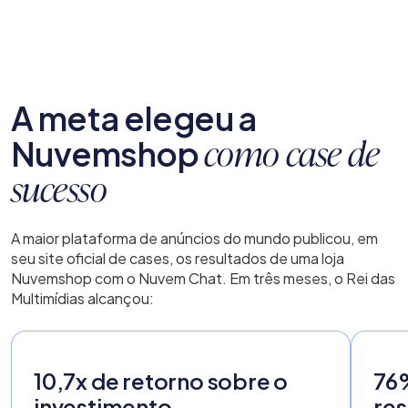
A meta elegeu a
Nuvemshop
como case de
sucesso
A maior plataforma de anúncios do mundo publicou, em
seu site oficial de cases, os resultados de uma loja
Nuvemshop com o Nuvem Chat. Em três meses, o Rei das
Multimídias alcançou:
10,7x de retorno sobre o
76
investimento
res