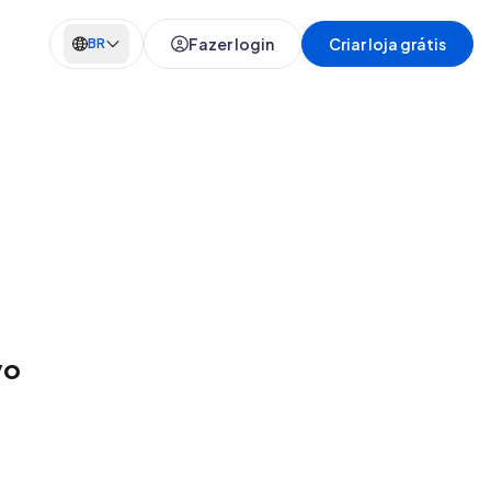
Fazer login
Criar loja grátis
BR
vo