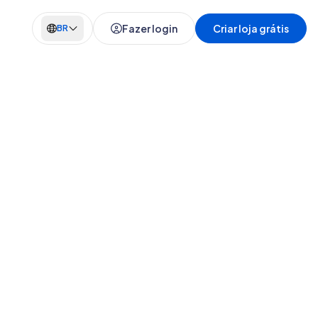
Fazer login
Criar loja grátis
BR